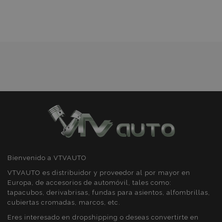
de
recently_compared_product_previous
1
Adobe Inc.
Deseos
www.vtvauto.es
product_data_storage
1
Adobe Inc.
www.vtvauto.es
Bienvenido a VTVAUTO
CookieScriptConsent
4 se
CookieScript
www.vtvauto.es
VTVAUTO es distribuidor y proveedor al por mayor en
Europa, de accesorios de automóvil, tales como:
tapacubos, derivabrisas, fundas para asientos, alfombrillas,
cubiertas cromadas, marcos, etc.
Eres interesado en dropshipping o deseas convertirte en