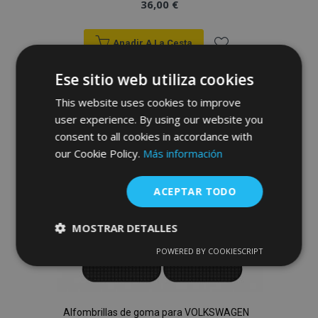
36,00 €
Anadir A La Cesta
Añadir
Ese sitio web utiliza cookies
a la
This website uses cookies to improve
user experience. By using our website you
Lista
consent to all cookies in accordance with
de
our Cookie Policy.
Más información
Deseos
ACEPTAR TODO
MOSTRAR DETALLES
POWERED BY COOKIESCRIPT
Cookies
Cookies de
estrictamente
rendimiento
necesarias
Alfombrillas de goma para VOLKSWAGEN