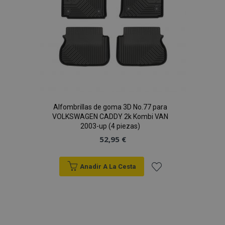
mage-cache-sessid
1
Adobe Inc.
www.vtvauto.es
Alfombrillas de goma 3D No.77 para
VOLKSWAGEN CADDY 2k Kombi VAN
2003-up (4 piezas)
mage-messages
1
Adobe Inc.
52,95 €
www.vtvauto.es
Anadir A La Cesta
Añadir
a la
Lista