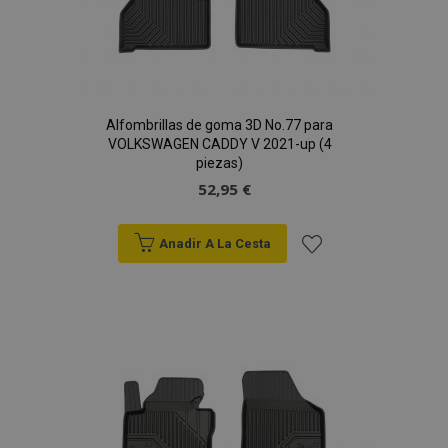
Alfombrillas de goma 3D No.77 para
VOLKSWAGEN CADDY V 2021-up (4
piezas)
52,95 €
X-Magento-Vary
59 
Adobe Inc.
58 s
www.vtvauto.es
Anadir A La Cesta
Añadir
a la
Lista
de
Deseos