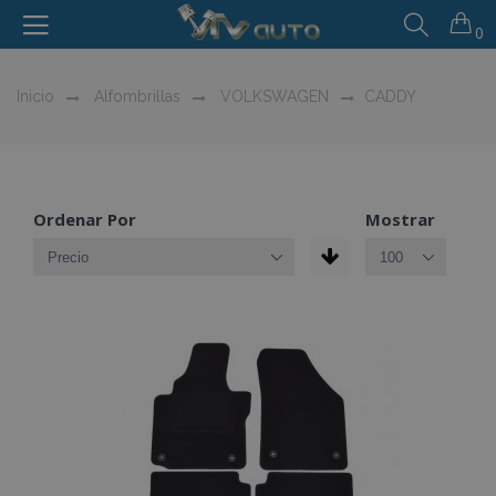
0
Inicio
Alfombrillas
VOLKSWAGEN
CADDY
Ordenar Por
Mostrar