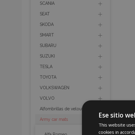
SCANIA
SEAT
SKODA
SMART
SUBARU
SUZUKI
TESLA
TOYOTA
VOLKSWAGEN
VOLVO
Alfombrillas de velours
Ese sitio we
Army car mats
This website uses
cookies in accord
Alfa Romeo