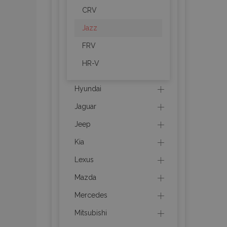
CRV
section_data_ids
Jazz
FRV
PHPSESSID
HR-V
Hyundai
Jaguar
Jeep
X-Magento-Vary
Kia
Lexus
Mazda
mage-cache-sessi
Mercedes
Mitsubishi