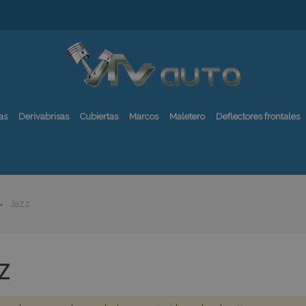
as
Derivabrisas
Cubiertas
Marcos
Maletero
Deflectores frontales
Jazz
Z