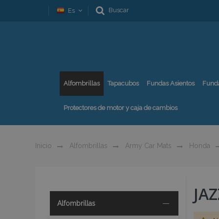
Buscar
Es
Alfombrillas
Tapacubos
Fundas Asientos
Fund
Protectores de motor y caja de cambios
Inicio
Alfombrillas
Army Car Mats
Honda
JAZ
Alfombrillas