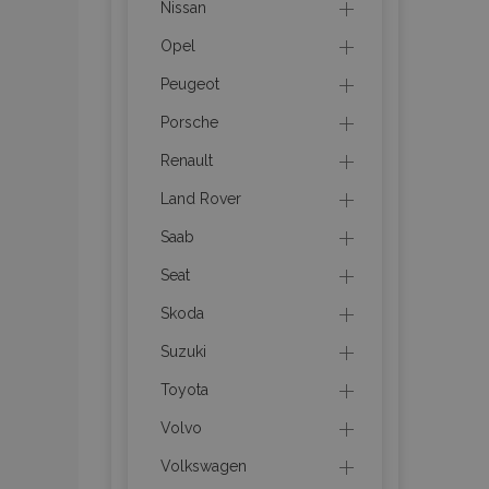
mage-messages
Nissan
Opel
Peugeot
recently_compare
Porsche
Renault
product_data_sto
Land Rover
CookieScriptConse
Saab
Seat
Skoda
mage-translation-f
Suzuki
Toyota
recently_viewed_p
Volvo
Volkswagen
recently_compare