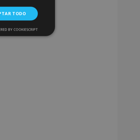
PTAR TODO
RED BY COOKIESCRIPT
Cookies de
uncionalidad
encias
. The website cannot
 de productos
acilitar la