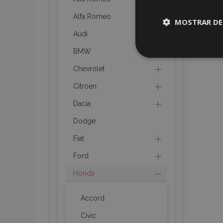
Alfa Romeo
MOSTRAR DE
Audi
Cookies
BMW
estrictame
necesaria
Chevrolet
Citroen
Dacia
Dodge
Cooki
Fiat
Ford
Strictly necessary c
Honda
be used properly wit
Nombre
Accord
recently_viewed_p
Civic