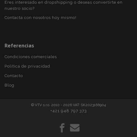
Eres interesado en dropshipping o deseas convertirte en
nuestro socio?
Contacta con nosotros hoy mismo!
section_data_ids
1
Adobe Inc.
www.vtvauto.es
Referencias
Condiciones comerciales
Política de privacidad
Contacto
PHPSESSID
59 
PHP.net
Blog
49 s
.vtvauto.es
Política de Privacidad de Google
© VTV s.r.o. 2010 - 2026 VAT: SK2023166904
+421 948 797 373