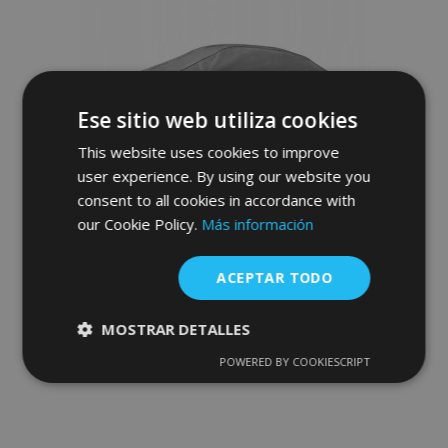
de
Deseos
Ese sitio web utiliza cookies
This website uses cookies to improve
user experience. By using our website you
consent to all cookies in accordance with
our Cookie Policy.
Más información
Funda para coche MOBILE GARAGE sedan
Lexus LS 500-535 cm
ACEPTAR TODO
87,00 €
MOSTRAR DETALLES
Anadir A La Cesta
POWERED BY COOKIESCRIPT
Cookies
Cookies de
Añadir
estrictamente
rendimiento
necesarias
a la