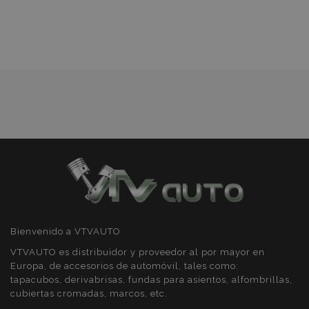
Lista
Cookies de
Cookies de
preferencias
funcionalidad
de
Deseos
Cookies estrictamente necesarias
Cookies de rendimiento
Cookies de preferencias
Cookies de funcionalidad
Strictly necessary cookies allow core website
functionality such as user login and account
Bienvenido a VTVAUTO
management. The website cannot be used
properly without strictly necessary cookies.
VTVAUTO es distribuidor y proveedor al por mayor en
Europa, de accesorios de automóvil, tales como:
Proveedor
/
Nombre
Venc
Dominio
tapacubos, derivabrisas, fundas para asientos, alfombrillas,
cubiertas cromadas, marcos, etc.
recently_viewed_product
1
Adobe Inc.
www.vtvauto.es