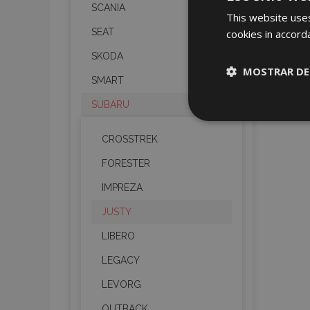
SCANIA
This website uses
SEAT
cookies in accord
SKODA
MOSTRAR DE
SMART
SUBARU
Cookies
estrictame
necesaria
CROSSTREK
FORESTER
IMPREZA
JUSTY
Cooki
LIBERO
LEGACY
Strictly necessary c
LEVORG
be used properly wit
OUTBACK