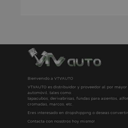
recently_compare
Nombre
Nombre
Provee
Nombre
Domini
_gat
form_key
IDE
Google
.double
mage-cache-
_ga
storage
_gcl_au
Google
Bienvenido a VTVAUTO
.vtvaut
VTVAUTO es distribuidor y proveedor al por mayor 
mage-translation-
storage
automóvil, tales como:
tapacubos, derivabrisas, fundas para asientos, alfo
form_key
_gid
cromadas, marcos, etc.
Eres interesado en dropshipping o deseas convertir
mage-cache-
_ga_5REJF36KHW
Contacta con nosotros hoy mismo!
storage-section-
invalidation