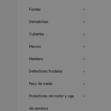
Fundas
mage-messages
Derivabrisas
Cubiertas
recently_compare
Marcos
product_data_sto
Maletero
CookieScriptConse
Deflectores frontales
Paso de rueda
mage-translation-f
Protectores de motor y caja
de cambios
recently_viewed_p