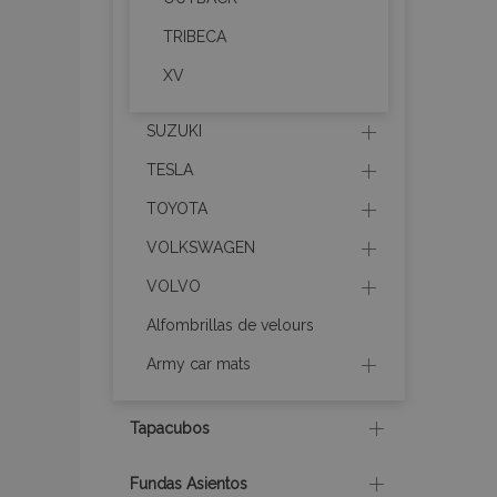
Nombre
TRIBECA
recently_viewed_p
XV
section_data_ids
SUZUKI
TESLA
PHPSESSID
TOYOTA
VOLKSWAGEN
VOLVO
Alfombrillas de velours
X-Magento-Vary
Army car mats
Tapacubos
mage-cache-sessi
Fundas Asientos