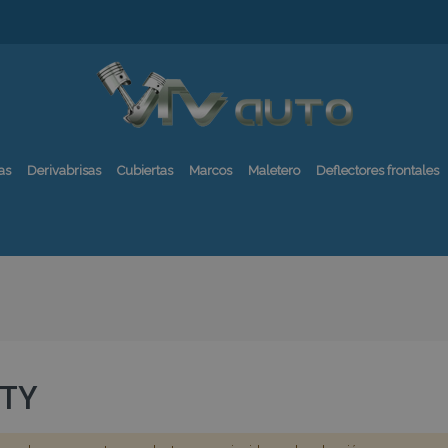
as
Derivabrisas
Cubiertas
Marcos
Maletero
Deflectores frontales
STY