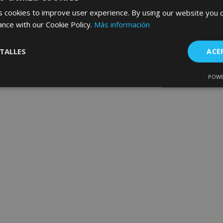
 cookies to improve user experience. By using our website you c
ance with our Cookie Policy.
Más información
TALLES
ACE
POWE
Cookies de
Cookies de
nte
rendimiento
preferencias
f
s
es estrictamente necesarias
Cookies de rendimiento
Cookies de prefer
Cookies de funcionalidad
ookies allow core website functionality such as user login and account management
hout strictly necessary cookies.
Proveedor
/