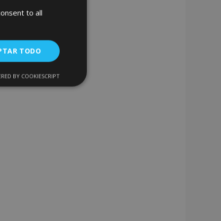
onsent to all
PTAR TODO
RED BY COOKIESCRIPT
Cookies de
uncionalidad
encias
. The website cannot