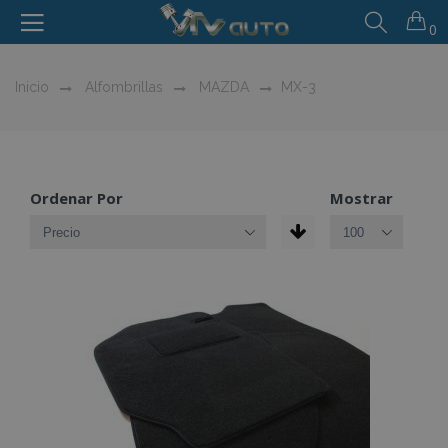
0
Inicio
Alfombrillas
MAZDA
MX-3
Ordenar Por
Mostrar