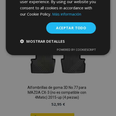
user experience. By using our website you
consent to all cookies in accordance with
Lista
our Cookie Policy.
Más información
de
ACEPTAR TODO
Deseos
MOSTRAR DETALLES
POWERED BY COOKIESCRIPT
Cookies
Cookies de
estrictamente
rendimiento
necesarias
Cookies de
Cookies de
preferencias
funcionalidad
Alfombrillas de goma 3D No.77 para
MAZDA CX-3 (no es compatible con
4Matic) 2015-up (4 piezas)
52,95 €