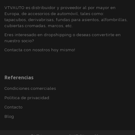
VTVAUTO es distribuidor y proveedor al por mayor en
Europa, de accesorios de automóvil, tales como:
tapacubos, derivabrisas, fundas para asientos, alfombrillas,
cubiertas cromadas, marcos, etc.
PHPSESSID
59 
PHP.net
49 s
.vtvauto.es
Eres interesado en dropshipping o deseas convertirte en
Política de Privacidad de Google
nuestro socio?
Contacta con nosotros hoy mismo!
Referencias
Condiciones comerciales
Política de privacidad
Contacto
Blog