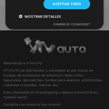
ACEPTAR TODO
Deseos
MOSTRAR DETALLES
POWERED BY COOKIESCRIPT
Cookies
Cookies de
estrictamente
rendimiento
necesarias
Cookies de
Cookies de
preferencias
funcionalidad
Bienvenido a VTVAUTO
VTVAUTO es distribuidor y proveedor al por mayor en
Europa, de accesorios de automóvil, tales como:
tapacubos, derivabrisas, fundas para asientos, alfombrillas,
cubiertas cromadas, marcos, etc.
Cookies estrictamente necesarias
Eres interesado en dropshipping o deseas convertirte en
nuestro socio?
Cookies de rendimiento
Contacta con nosotros hoy mismo!
Cookies de preferencias