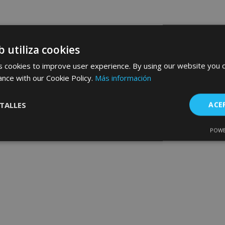
b utiliza cookies
 cookies to improve user experience. By using our website you c
ance with our Cookie Policy.
Más información
TALLES
ACE
POWE
Cookies de
Cookies de
nte
rendimiento
preferencias
f
s
es estrictamente necesarias
Cookies de rendimiento
Cookies de prefer