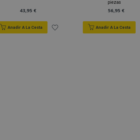
piezas
43,95 €
56,95 €
Anadir A La Cesta
Anadir A La Cesta
Añadir
a la
Lista
de
Deseos