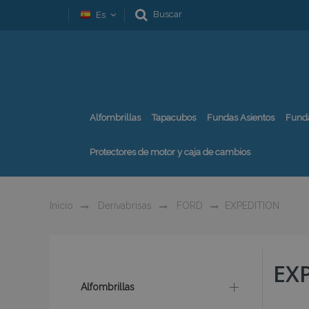
Buscar
Es
Alfombrillas
Tapacubos
Fundas Asientos
Fund
Protectores de motor y caja de cambios
Inicio
Derivabrisas
FORD
EXPEDITION
EX
Alfombrillas