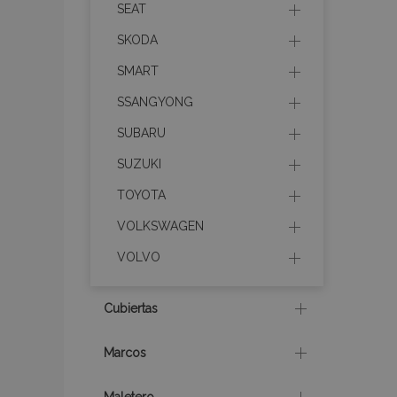
SEAT
SKODA
mage-cache-sessi
SMART
SSANGYONG
SUBARU
mage-messages
SUZUKI
TOYOTA
VOLKSWAGEN
recently_compare
VOLVO
product_data_sto
Cubiertas
CookieScriptConse
Marcos