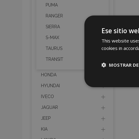
PUMA
RANGER
SIERRA
Ese sitio we
S-MAX
This website uses
cookies in accord
TAURUS
TRANSIT
MOSTRAR DE
HONDA
Cookies
HYUNDAI
estrictame
necesaria
IVECO
JAGUAR
JEEP
KIA
Cooki