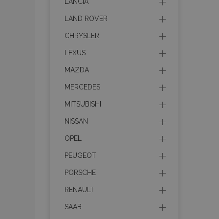
LANCIA
LAND ROVER
Strictly necessary c
CHRYSLER
be used properly wit
LEXUS
Nombre
MAZDA
recently_viewed_p
MERCEDES
section_data_ids
MITSUBISHI
NISSAN
PHPSESSID
OPEL
PEUGEOT
PORSCHE
RENAULT
X-Magento-Vary
SAAB