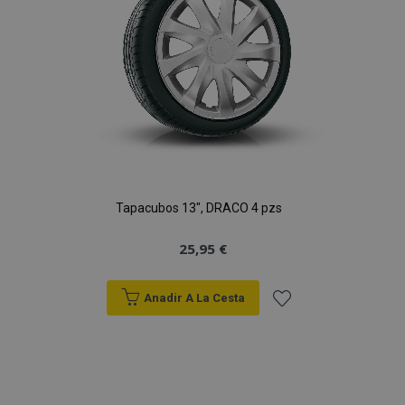
Deseos
Tapacubos 13", DRACO 4 pzs
25,95 €
Anadir A La Cesta
Añadir
a la
Lista