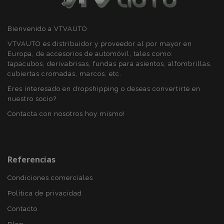
Bienvenido a VTVAUTO
X-Magento-Vary
59 
Adobe Inc.
58 s
VTVAUTO es distribuidor y proveedor al por mayor en
www.vtvauto.es
Europa, de accesorios de automóvil, tales como:
tapacubos, derivabrisas, fundas para asientos, alfombrillas,
cubiertas cromadas, marcos, etc.
Eres interesado en dropshipping o deseas convertirte en
nuestro socio?
Contacta con nosotros hoy mismo!
Referencias
mage-cache-sessid
1
Adobe Inc.
www.vtvauto.es
Condiciones comerciales
Política de privacidad
Contacto