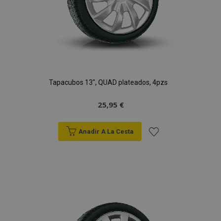
Tapacubos 13", QUAD plateados, 4pzs
25,95 €
Anadir A La Cesta
Añadir
a la
Lista
de