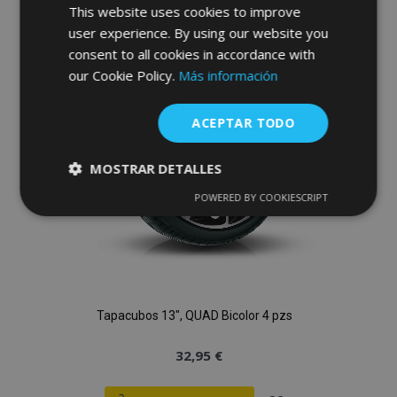
This website uses cookies to improve
a la
user experience. By using our website you
Lista
consent to all cookies in accordance with
our Cookie Policy.
Más información
de
Deseos
ACEPTAR TODO
MOSTRAR DETALLES
POWERED BY COOKIESCRIPT
Cookies
Cookies de
estrictamente
rendimiento
necesarias
Cookies de
Cookies de
preferencias
Tapacubos 13", QUAD Bicolor 4 pzs
funcionalidad
32,95 €