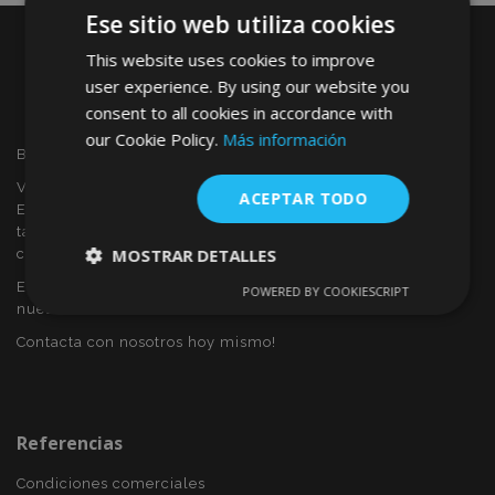
Ese sitio web utiliza cookies
This website uses cookies to improve
user experience. By using our website you
consent to all cookies in accordance with
our Cookie Policy.
Más información
Bienvenido a VTVAUTO
VTVAUTO es distribuidor y proveedor al por mayor en
ACEPTAR TODO
Europa, de accesorios de automóvil, tales como:
tapacubos, derivabrisas, fundas para asientos, alfombrillas,
MOSTRAR DETALLES
cubiertas cromadas, marcos, etc.
Eres interesado en dropshipping o deseas convertirte en
POWERED BY COOKIESCRIPT
Cookies
Cookies de
nuestro socio?
estrictamente
rendimiento
necesarias
Contacta con nosotros hoy mismo!
Cookies de
Cookies de
preferencias
funcionalidad
Referencias
Condiciones comerciales