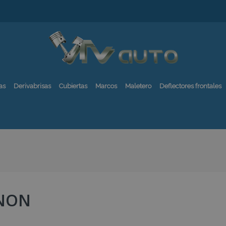
as
Derivabrisas
Cubiertas
Marcos
Maletero
Deflectores frontales
NON