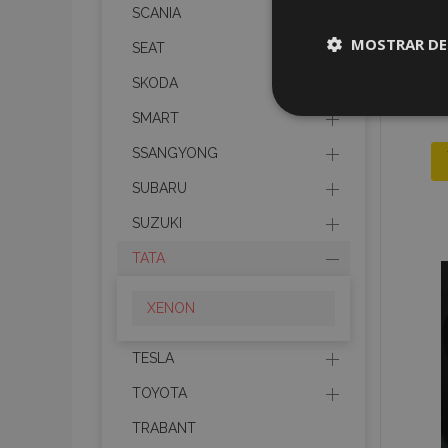
SCANIA
MOSTRAR DE
SEAT
SKODA
Cookies
SMART
estrictame
necesaria
SSANGYONG
SUBARU
SUZUKI
TATA
Cooki
XENON
Strictly necessary c
be used properly wit
TESLA
TOYOTA
Nombre
TRABANT
recently_viewed_p