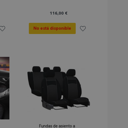
116,00 €
No está disponible
ñadir
Añadir
 la
a la
ista
Lista
de
de
Deseos
Deseos
Fundas de asiento a