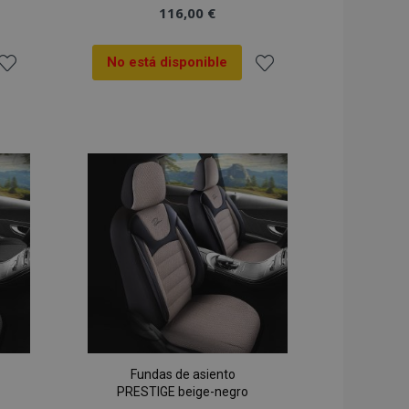
116,00 €
No está disponible
ñadir
Añadir
 la
a la
ista
Lista
de
de
Deseos
Deseos
Fundas de asiento
PRESTIGE beige-negro