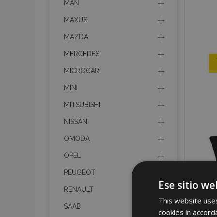
MAN
MAXUS
MAZDA
MERCEDES
MICROCAR
MINI
MITSUBISHI
NISSAN
OMODA
OPEL
PEUGEOT
Ese sitio we
RENAULT
This website uses
SAAB
cookies in accord