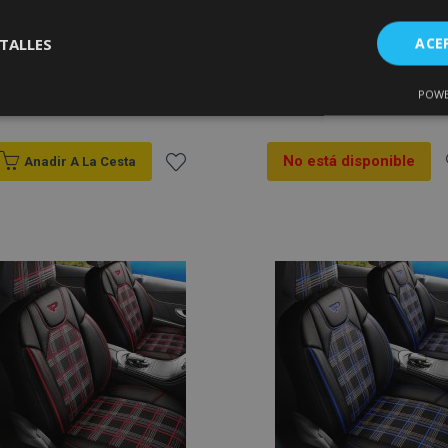
Fundas de asiento a
Fundas de asiento
TALLES
ACE
medida Tuning Due
FETHIYE negro-blanco
TATA XENON (2008-
2011)
POWE
Cookies de
Cookies de
143,00 €
149,00 €
nte
rendimiento
preferencias
f
s
No está disponible
Anadir A La Cesta
Añadir
A
a la
a
Lista
L
es estrictamente necesarias
Cookies de rendimiento
Cookies de prefer
Cookies de funcionalidad
de
ookies allow core website functionality such as user login and account management
Deseos
hout strictly necessary cookies.
Proveedor
/
Vencimiento
Descripción
Dominio
roduct
1 día
Almacena ID de productos
Adobe Inc.
vistos recientemente para f
www.vtvauto.es