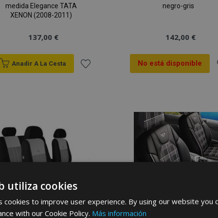
medida Elegance TATA
negro-gris
XENON (2008-2011)
137,00 €
142,00 €
No está disponible
Anadir A La Cesta
Añadir
A
a la
a
Lista
L
de
Deseos
b utiliza cookies
 cookies to improve user experience. By using our website you c
ance with our Cookie Policy.
Más información