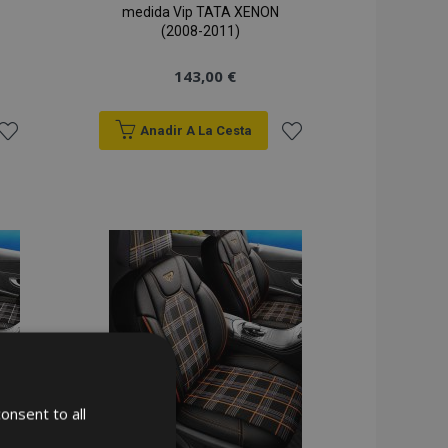
medida Vip TATA XENON
(2008-2011)
143,00 €
Anadir A La Cesta
ñadir
Añadir
 la
a la
ista
Lista
de
de
Deseos
Deseos
onsent to all