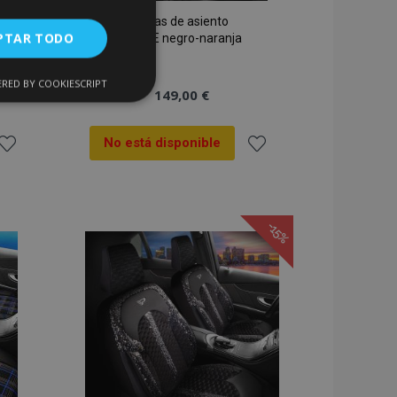
Fundas de asiento
PTAR TODO
FETHIYE negro-naranja
RED BY COOKIESCRIPT
Cookies de
149,00 €
uncionalidad
No está disponible
ñadir
Añadir
 la
a la
-15%
ista
Lista
encias
de
de
. The website cannot
Deseos
Deseos
 de productos
acilitar la