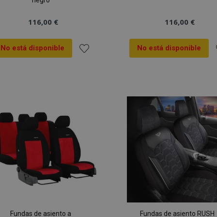
negro
116,00 €
116,00 €
No está disponible
No está disponible
Añadir
A
a la
a
Lista
L
de
Deseos
Fundas de asiento a
Fundas de asiento RUSH