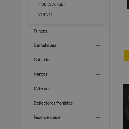
VOLKSWAGEN
section_data_ids
VOLVO
Fundas
PHPSESSID
Derivabrisas
Cubiertas
X-Magento-Vary
Marcos
Maletero
mage-cache-sessi
Deflectores frontales
Paso de rueda