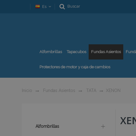
Buscar
Es
Alfombrillas
Tapacubos
Fundas Asientos
Fund
Protectores de motor y caja de cambios
Inicio
Fundas Asientos
TATA
XENON
XE
Alfombrillas