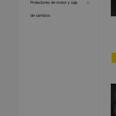
mage-messages
Protectores de motor y caja
de cambios
recently_compare
product_data_sto
CookieScriptConse
mage-translation-f
recently_viewed_p
recently_compare