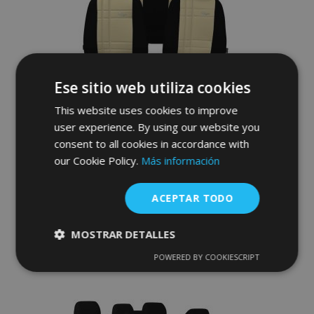
de
Deseos
Ese sitio web utiliza cookies
This website uses cookies to improve
user experience. By using our website you
Fundas de asiento a medida Stype
consent to all cookies in accordance with
(polipiel) CITROEN Jumpy III 5x1 (2017-
our Cookie Policy.
Más información
2025)
223,00 €
ACEPTAR TODO
Anadir A La Cesta
MOSTRAR DETALLES
Añadir
POWERED BY COOKIESCRIPT
Cookies
Cookies de
estrictamente
rendimiento
a la
necesarias
Lista