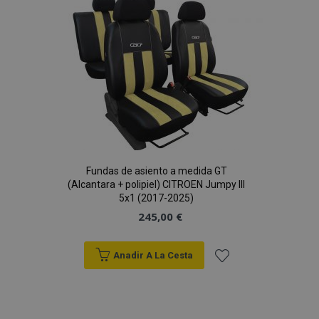
Lista
mage-cache-sessid
1
Adobe Inc.
de
www.vtvauto.es
Deseos
Fundas de asiento a medida GT
(Alcantara + polipiel) CITROEN Jumpy III
mage-messages
1
Adobe Inc.
5x1 (2017-2025)
www.vtvauto.es
245,00 €
Anadir A La Cesta
Añadir
a la