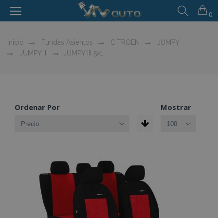
0
Inicio
Fundas Asientos
CITROEN
JUMPY
JUMPY III
JUMPY III 5x1
Ordenar Por
Mostrar