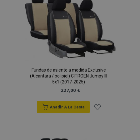
de
Deseos
X-Magento-Vary
59 
Adobe Inc.
Fundas de asiento a medida Exclusive
58 s
www.vtvauto.es
(Alcantara / polipiel) CITROEN Jumpy III
5x1 (2017-2025)
227,00 €
Anadir A La Cesta
Añadir
a la