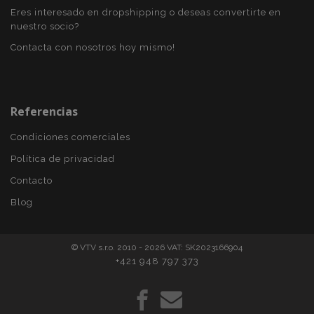
Eres interesado en dropshipping o deseas convertirte en
nuestro socio?
Contacta con nosotros hoy mismo!
mage-translation-file-version
S
Adobe Inc.
www.vtvauto.es
Referencias
Condiciones comerciales
Política de privacidad
Contacto
Blog
© VTV s.r.o. 2010 - 2026 VAT: SK2023166904
+421 948 797 373
recently_viewed_product_previous
1
Adobe Inc.
www.vtvauto.es