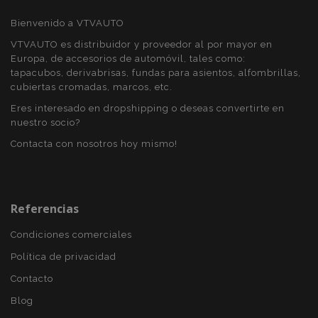
Bienvenido a VTVAUTO
Cookies estrictamente necesarias
VTVAUTO es distribuidor y proveedor al por mayor en
Cookies de rendimiento
Europa, de accesorios de automóvil, tales como:
Cookies de preferencias
tapacubos, derivabrisas, fundas para asientos, alfombrillas,
Cookies de funcionalidad
cubiertas cromadas, marcos, etc.
Eres interesado en dropshipping o deseas convertirte en
Strictly necessary cookies allow core website
nuestro socio?
functionality such as user login and account
management. The website cannot be used
Contacta con nosotros hoy mismo!
properly without strictly necessary cookies.
Proveedor
/
Nombre
Venc
Dominio
recently_viewed_product
1
Adobe Inc.
Referencias
www.vtvauto.es
Condiciones comerciales
Política de privacidad
section_data_ids
1
Adobe Inc.
Contacto
www.vtvauto.es
Blog