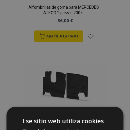
Alfombrillas de goma para MERCEDES
ATEGO 2 piezas 2005-
36,00 €
Anadir A La Cesta
Añadir
a la
Lista
de
Deseos
Alfombrillas de goma para MERCEDES
Ese sitio web utiliza cookies
ATEGO 2 piezas 1995-2005
36,00 €