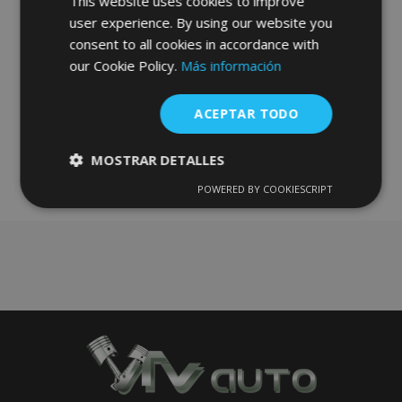
This website uses cookies to improve
user experience. By using our website you
Anadir A La Cesta
consent to all cookies in accordance with
our Cookie Policy.
Más información
Añadir
a la
ACEPTAR TODO
Lista
MOSTRAR DETALLES
de
POWERED BY COOKIESCRIPT
Cookies
Cookies de
estrictamente
rendimiento
Deseos
necesarias
Cookies de
Cookies de
preferencias
funcionalidad