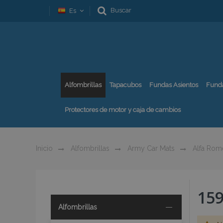
Buscar
Es
Alfombrillas
Tapacubos
Fundas Asientos
Fund
Protectores de motor y caja de cambios
Inicio
Alfombrillas
Army Car Mats
Alfa Rom
15
Alfombrillas