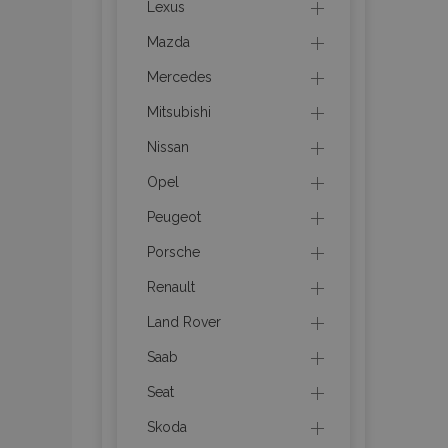
mage-messages
Lexus
Mazda
Mercedes
recently_compare
Mitsubishi
Nissan
product_data_sto
Opel
CookieScriptConse
Peugeot
Porsche
Renault
mage-translation-f
Land Rover
Saab
recently_viewed_p
Seat
Skoda
recently_compare