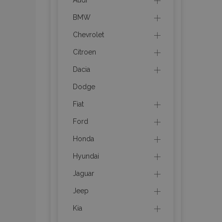
Audi
BMW
section_data_ids
Chevrolet
Citroen
PHPSESSID
Dacia
Dodge
Fiat
Ford
X-Magento-Vary
Honda
Hyundai
Jaguar
mage-cache-sessi
Jeep
Kia