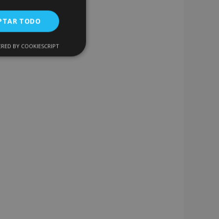
PTAR TODO
RED BY COOKIESCRIPT
Cookies de
uncionalidad
encias
. The website cannot
 de productos
acilitar la