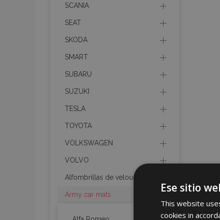
SCANIA
SEAT
SKODA
SMART
SUBARU
SUZUKI
TESLA
TOYOTA
VOLKSWAGEN
VOLVO
Alfombrillas de velours
Ese sitio we
Army car mats
This website uses
cookies in accord
Alfa Romeo