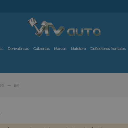
as
Derivabrisas
Cubiertas
Marcos
Maletero
Deflectores frontales
eo
159
9