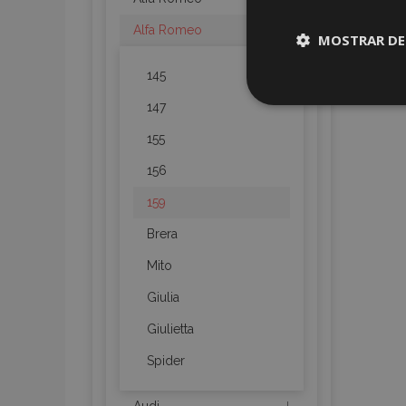
Alfa Romeo
MOSTRAR DE
145
Cookies
147
estrictame
necesaria
155
156
159
Brera
Cooki
Mito
Giulia
Strictly necessary c
be used properly wit
Giulietta
Nombre
Spider
recently_viewed_p