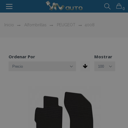
0
Inicio
Alfombrillas
PEUGEOT
4008
Ordenar Por
Mostrar