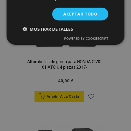
ACEPTAR TODO
MOSTRAR DETALLES
POWERED BY COOKIESCRIPT
Cookies
Cookies de
estrictamente
rendimiento
necesarias
Alfombrillas de goma para HONDA CIVIC
X HATCH. 4 piezas 2017-
Cookies de
Cookies de
preferencias
funcionalidad
40,00 €
Anadir A La Cesta
Añadir
a la
Cookies estrictamente necesarias
Cookies de rendimiento
Lista