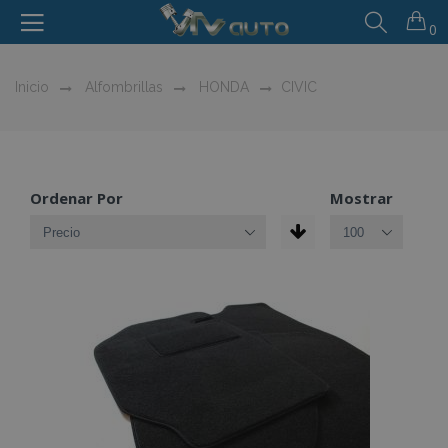
0
Inicio
Alfombrillas
HONDA
CIVIC
Ordenar Por
Mostrar