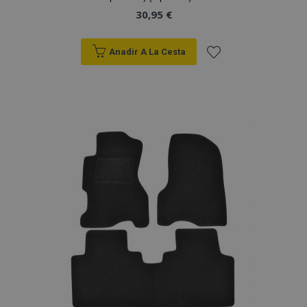
30,95 €
Anadir A La Cesta
Añadir
a la
Lista
de
Deseos