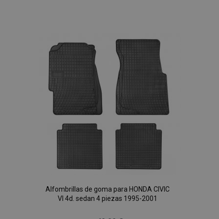
Añadir
PHPSESSID
59 
PHP.net
a la
49 s
.vtvauto.es
Política de Privacidad de Google
Lista
de
Deseos
Alfombrillas de goma para HONDA CIVIC
VI 4d. sedan 4 piezas 1995-2001
X-Magento-Vary
59 
Adobe Inc.
58 s
www.vtvauto.es