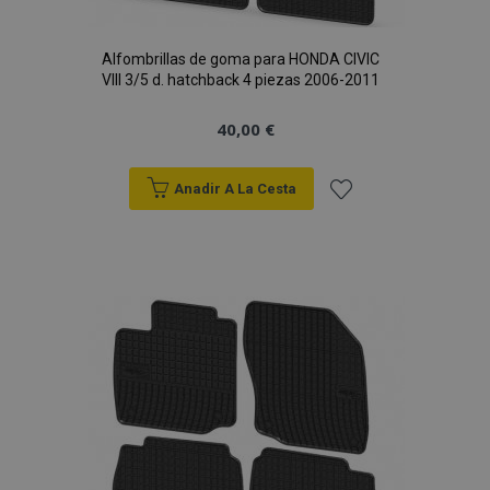
Alfombrillas de goma para HONDA CIVIC
VIII 3/5 d. hatchback 4 piezas 2006-2011
CookieScriptConsent
4 se
CookieScript
www.vtvauto.es
40,00 €
Anadir A La Cesta
Añadir
a la
Lista
de
mage-translation-file-version
S
Adobe Inc.
Deseos
www.vtvauto.es