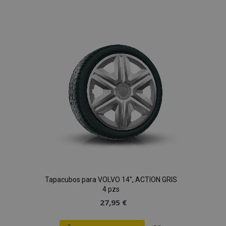
a la
Lista
de
Deseos
Tapacubos para VOLVO 14", ACTION GRIS
4 pzs
27,95 €