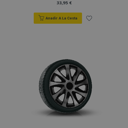
33,95 €
Anadir A La Cesta
Añadir
a la
Lista
de
Deseos