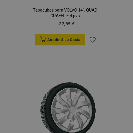
Tapacubos para VOLVO 14", QUAD
GRAFFITE 4 pzs
27,95 €
Anadir A La Cesta
Añadir
a la
Lista
de
Deseos