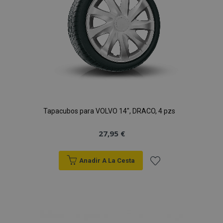
Deseos
Tapacubos para VOLVO 14", DRACO, 4 pzs
27,95 €
Anadir A La Cesta
Añadir
a la
Lista