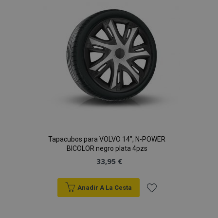
de
Deseos
Tapacubos para VOLVO 14", N-POWER
BICOLOR negro plata 4pzs
33,95 €
Anadir A La Cesta
Añadir