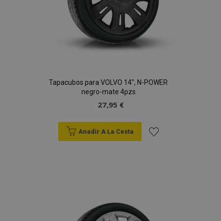
Tapacubos para VOLVO 14", N-POWER
negro-mate 4pzs
27,95 €
Anadir A La Cesta
Añadir
a la
Lista
de