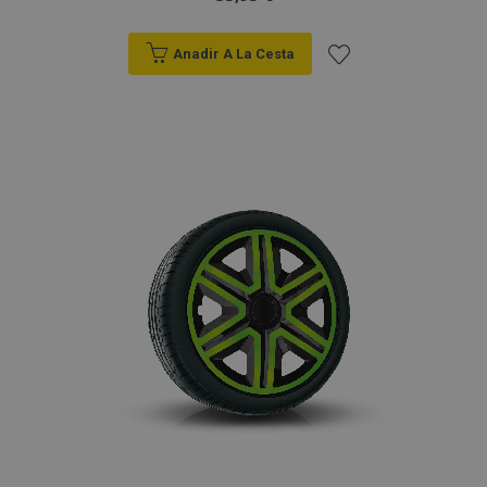
Anadir A La Cesta
Añadir
a la
Lista
de
Deseos