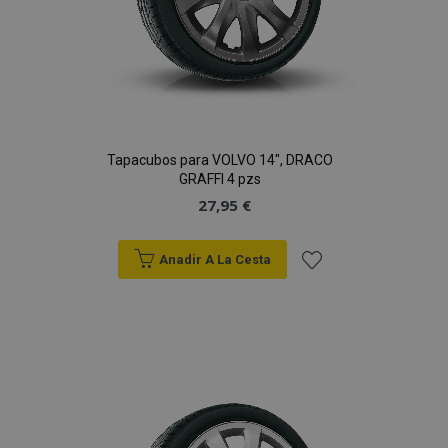
Tapacubos para VOLVO 14", DRACO
GRAFFI 4 pzs
27,95 €
Anadir A La Cesta
Añadir
a la
Lista
de