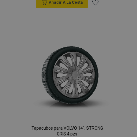
Anadir A La Cesta
Añadir
a la
Lista
de
Deseos
Tapacubos para VOLVO 14", STRONG
GRIS 4 pzs