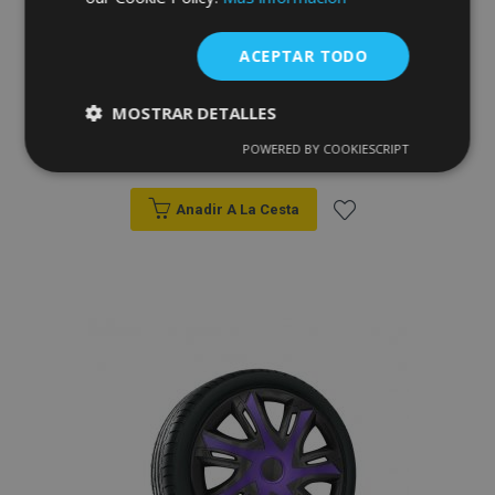
ACEPTAR TODO
Tapacubos para VOLVO 14", STRONG
MOSTRAR DETALLES
DUOCOLOR 4 pzs
33,95 €
POWERED BY COOKIESCRIPT
Cookies
Cookies de
estrictamente
rendimiento
necesarias
Anadir A La Cesta
Añadir
Cookies de
Cookies de
a la
preferencias
funcionalidad
Lista
de
Deseos
Cookies estrictamente necesarias
Cookies de rendimiento