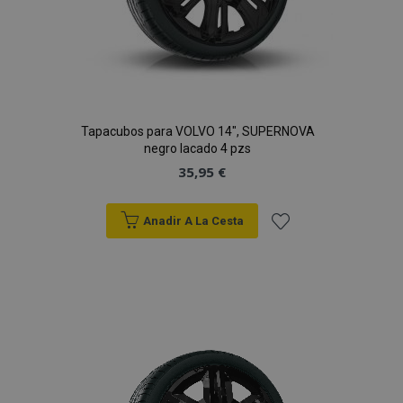
vistas.
_ga_5REJF36KHW
.vtvauto.es
1 año 1 mes
Google
Analytics utiliza
esta cookie par
mantener el
estado de la
sesión.
Tapacubos para VOLVO 14", SUPERNOVA
negro lacado 4 pzs
35,95 €
Anadir A La Cesta
Añadir
a la
Lista
de
Deseos