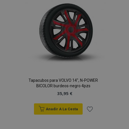
de
Deseos
mage-cache-sessid
1
Adobe Inc.
www.vtvauto.es
Tapacubos para VOLVO 14", N-POWER
BICOLOR burdeos-negro 4pzs
35,95 €
Anadir A La Cesta
Añadir