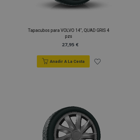
Tapacubos para VOLVO 14", QUAD GRIS 4
pzs
27,95 €
Anadir A La Cesta
Añadir
a la
Lista
de
Deseos