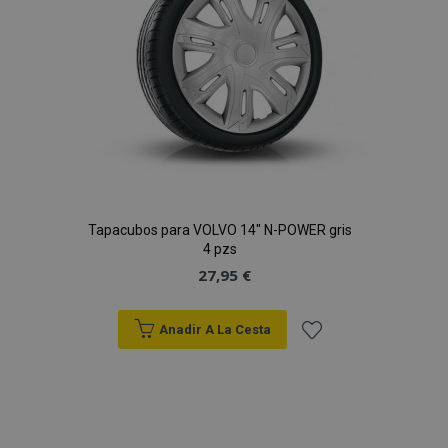
Deseos
Tapacubos para VOLVO 14" N-POWER gris
4 pzs
27,95 €
Anadir A La Cesta
Añadir
a la
Lista