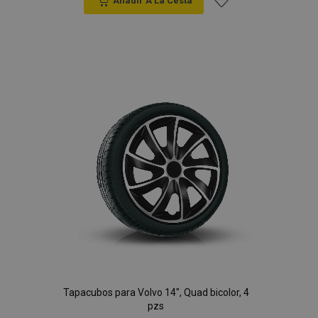
Anadir A La Cesta
Añadir
a la
Lista
de
Deseos
Tapacubos para Volvo 14", Quad bicolor, 4
pzs