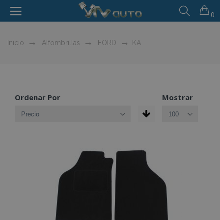
0
Inicio
Alfombrillas
FORD
KA
Ordenar Por
Mostrar