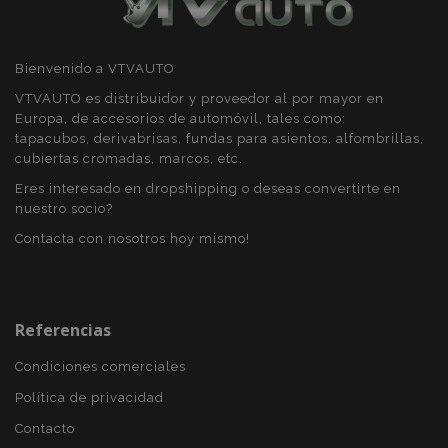
Bienvenido a VTVAUTO
VTVAUTO es distribuidor y proveedor al por mayor en
Europa, de accesorios de automóvil, tales como:
tapacubos, derivabrisas, fundas para asientos, alfombrillas,
cubiertas cromadas, marcos, etc.
Eres interesado en dropshipping o deseas convertirte en
nuestro socio?
Contacta con nosotros hoy mismo!
X-Magento-Vary
59 
Adobe Inc.
58 s
www.vtvauto.es
Referencias
Condiciones comerciales
Política de privacidad
Contacto