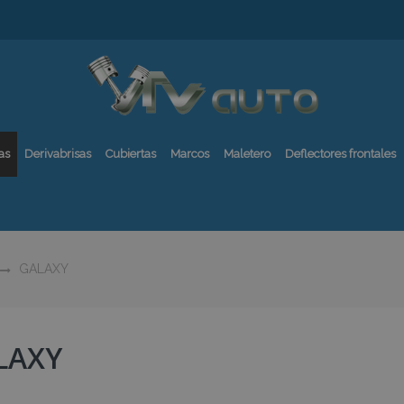
as
Derivabrisas
Cubiertas
Marcos
Maletero
Deflectores frontales
GALAXY
LAXY