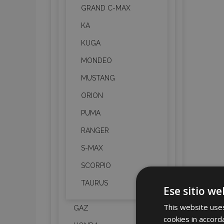
GRAND C-MAX
KA
KUGA
MONDEO
MUSTANG
ORION
PUMA
RANGER
S-MAX
SCORPIO
TAURUS
Ese sitio we
This website uses
GAZ
cookies in accord