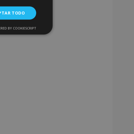
PTAR TODO
RED BY COOKIESCRIPT
Cookies de
uncionalidad
encias
. The website cannot
 de productos
acilitar la