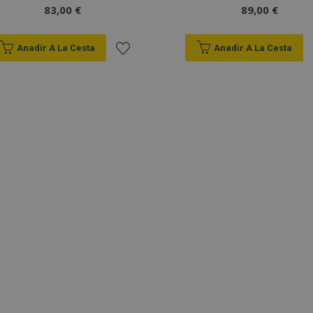
83,00 €
89,00 €
Anadir A La Cesta
Anadir A La Cesta
Añadir
a la
Lista
de
Deseos