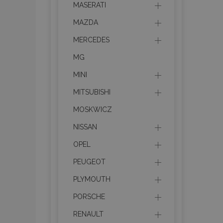
MASERATI
section_data_ids
MAZDA
MERCEDES
PHPSESSID
MG
MINI
MITSUBISHI
MOSKWICZ
X-Magento-Vary
NISSAN
OPEL
PEUGEOT
mage-cache-sessi
PLYMOUTH
PORSCHE
RENAULT