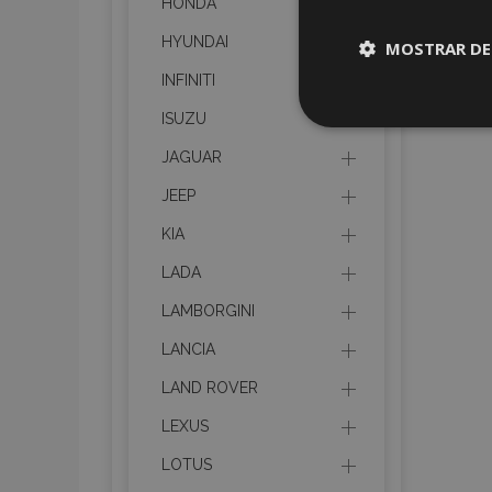
HONDA
HYUNDAI
MOSTRAR DE
INFINITI
Cookies
ISUZU
estrictame
necesaria
JAGUAR
JEEP
KIA
LADA
Cooki
LAMBORGINI
LANCIA
Strictly necessary c
LAND ROVER
be used properly wit
LEXUS
Nombre
LOTUS
recently_viewed_p