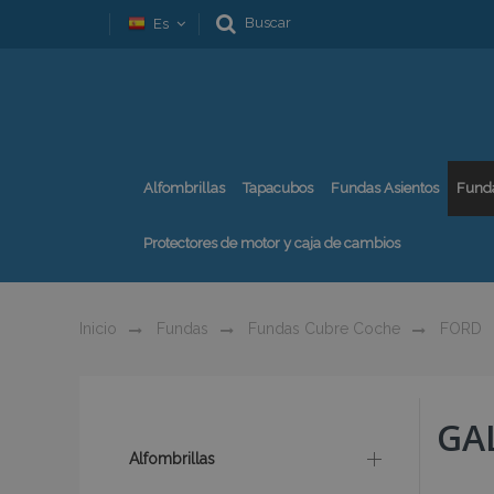
Buscar
Es
Alfombrillas
Tapacubos
Fundas Asientos
Fund
Protectores de motor y caja de cambios
Inicio
Fundas
Fundas Cubre Coche
FORD
GA
Alfombrillas