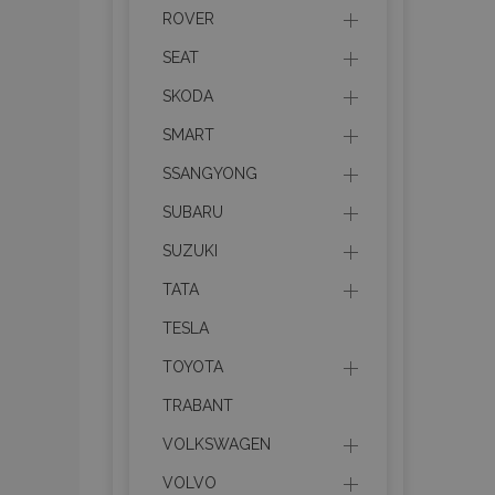
mage-messages
ROVER
SEAT
SKODA
recently_compare
SMART
SSANGYONG
product_data_sto
SUBARU
CookieScriptConse
SUZUKI
TATA
TESLA
mage-translation-f
TOYOTA
TRABANT
recently_viewed_p
VOLKSWAGEN
VOLVO
recently_compare