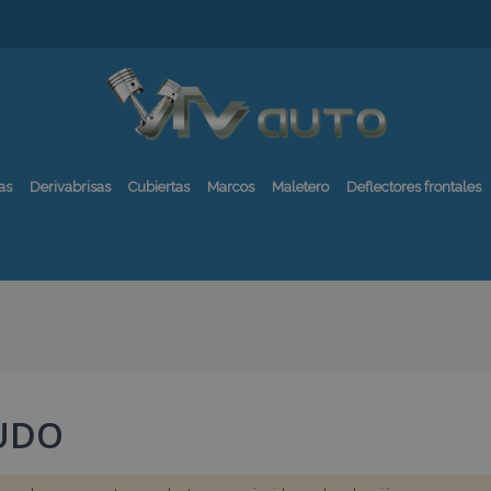
as
Derivabrisas
Cubiertas
Marcos
Maletero
Deflectores frontales
UDO