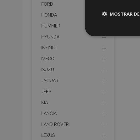
FORD
MOSTRAR DE
HONDA
HUMMER
Cookies
HYUNDAI
estrictame
necesaria
INFINITI
IVECO
ISUZU
JAGUAR
Cooki
JEEP
KIA
Strictly necessary c
be used properly wit
LANCIA
Nombre
LAND ROVER
recently_viewed_p
LEXUS