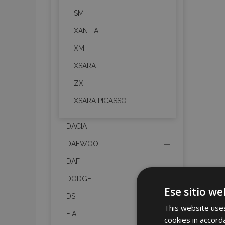
SM
XANTIA
XM
XSARA
ZX
XSARA PICASSO
DACIA
DAEWOO
DAF
DODGE
Ese sitio we
DS
This website uses
FIAT
cookies in accord