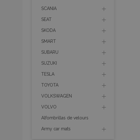
mage-messages
SCANIA
SEAT
SKODA
recently_compare
SMART
product_data_sto
SUBARU
SUZUKI
CookieScriptConse
TESLA
TOYOTA
mage-translation-f
VOLKSWAGEN
VOLVO
Alfombrillas de velours
recently_viewed_p
Army car mats
recently_compare