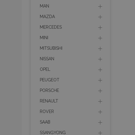
MAN
section_data_ids
MAZDA
MERCEDES
PHPSESSID
MINI
MITSUBISHI
NISSAN
OPEL
X-Magento-Vary
PEUGEOT
PORSCHE
RENAULT
mage-cache-sessi
ROVER
SAAB
SSANGYONG