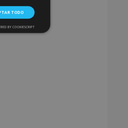
PTAR TODO
RED BY COOKIESCRIPT
Cookies de
uncionalidad
encias
. The website cannot
 de productos
acilitar la