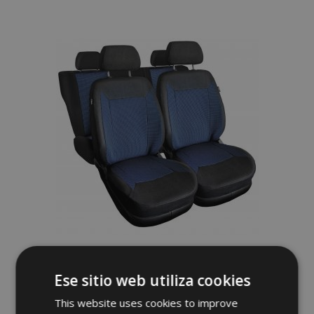
a la
Lista
de
Deseos
Fundas de asiento universales de tela
ROYAL azules adecuadas para Chevrolet
Ese sitio web utiliza cookies
Tacuma
62,00 €
This website uses cookies to improve