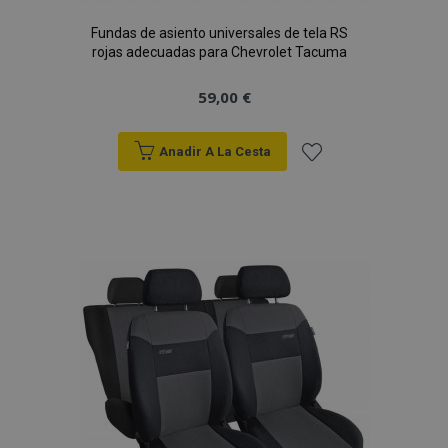
Fundas de asiento universales de tela RS
rojas adecuadas para Chevrolet Tacuma
59,00 €
Anadir A La Cesta
Añadir
a la
Lista
de
Deseos