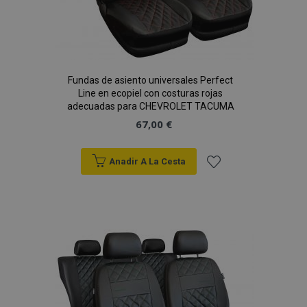
X-Magento-Vary
59 
Adobe Inc.
58 s
www.vtvauto.es
Fundas de asiento universales Perfect
Line en ecopiel con costuras rojas
adecuadas para CHEVROLET TACUMA
67,00 €
Anadir A La Cesta
Añadir
a la
mage-cache-sessid
1
Adobe Inc.
www.vtvauto.es
Lista
de
Deseos