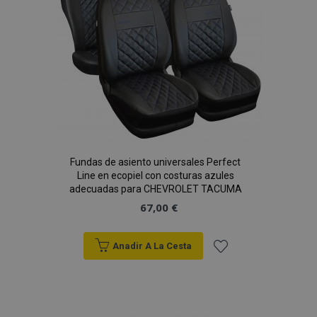
product_data_storage
1
Adobe Inc.
Deseos
www.vtvauto.es
CookieScriptConsent
4 se
CookieScript
www.vtvauto.es
Fundas de asiento universales Perfect
Line en ecopiel con costuras azules
adecuadas para CHEVROLET TACUMA
67,00 €
Anadir A La Cesta
Añadir
mage-translation-file-version
S
Adobe Inc.
a la
www.vtvauto.es