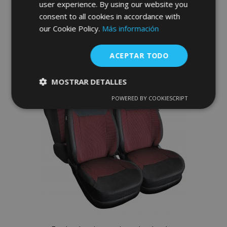
user experience. By using our website you
consent to all cookies in accordance with
Anadir A La Cesta
our Cookie Policy.
Más información
Añadir
ACEPTAR TODO
a la
Lista
MOSTRAR DETALLES
de
POWERED BY COOKIESCRIPT
Cookies
Cookies de
estrictamente
rendimiento
Deseos
necesarias
Cookies de
Cookies de
preferencias
funcionalidad