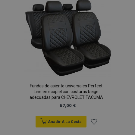
Lista
de
Deseos
recently_viewed_product_previous
1
Adobe Inc.
www.vtvauto.es
Fundas de asiento universales Perfect
recently_compared_product
1
Line en ecopiel con costuras beige
Adobe Inc.
www.vtvauto.es
adecuadas para CHEVROLET TACUMA
67,00 €
Anadir A La Cesta
Añadir