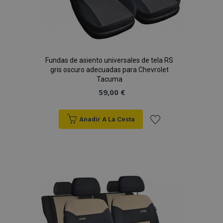
Fundas de asiento universales de tela RS
gris oscuro adecuadas para Chevrolet
Tacuma
59,00 €
Anadir A La Cesta
Añadir
a la
Lista
de
Deseos