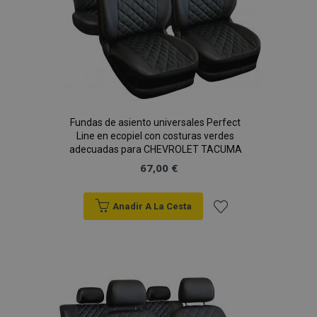
mage-messages
1
Adobe Inc.
www.vtvauto.es
Fundas de asiento universales Perfect
Line en ecopiel con costuras verdes
adecuadas para CHEVROLET TACUMA
67,00 €
Anadir A La Cesta
Añadir
recently_compared_product_previous
1
Adobe Inc.
a la
www.vtvauto.es
Lista
de