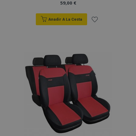
59,00 €
Anadir A La Cesta
Añadir
a la
Lista
de
Deseos