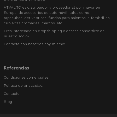
visitada y se
utiliza para
VTVAUTO es distribuidor y proveedor al por mayor en
contar y
Europa, de accesorios de automóvil, tales como:
rastrear páginas
vistas.
tapacubos, derivabrisas, fundas para asientos, alfombrillas,
cubiertas cromadas, marcos, etc.
_ga_5REJF36KHW
.vtvauto.es
1 año 1 mes
Google
Analytics utiliza
Eres interesado en dropshipping o deseas convertirte en
esta cookie par
nuestro socio?
mantener el
estado de la
sesión.
Contacta con nosotros hoy mismo!
Referencias
Condiciones comerciales
Política de privacidad
Contacto
Blog