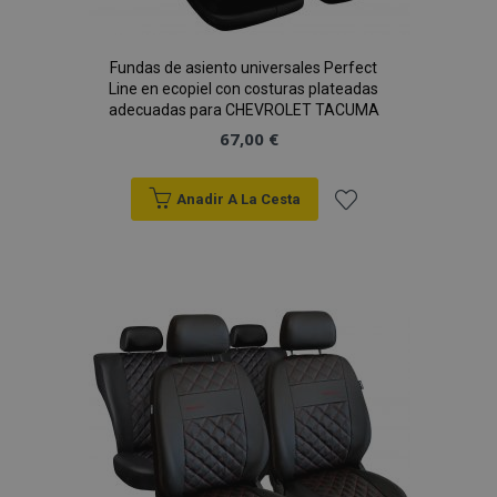
Fundas de asiento universales Perfect
Line en ecopiel con costuras plateadas
PHPSESSID
59 
adecuadas para CHEVROLET TACUMA
PHP.net
49 s
.vtvauto.es
67,00 €
Política de Privacidad de Google
Anadir A La Cesta
Añadir
a la
Lista
de
Deseos