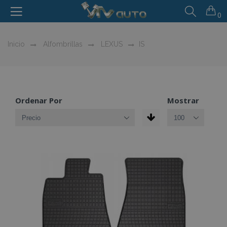
0
Inicio
Alfombrillas
LEXUS
IS
Ordenar Por
Mostrar