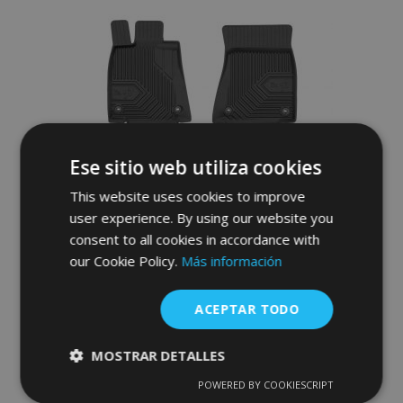
Lista
de
Deseos
Ese sitio web utiliza cookies
This website uses cookies to improve
user experience. By using our website you
consent to all cookies in accordance with
our Cookie Policy.
Más información
Alfombrillas de goma 3D No.77 para
LEXUS IS III 2013-up (4 piezas)
ACEPTAR TODO
52,95 €
MOSTRAR DETALLES
Anadir A La Cesta
POWERED BY COOKIESCRIPT
Cookies
Cookies de