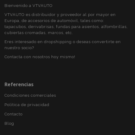
Bienvenido a VTVAUTO
VTVAUTO es distribuidor y proveedor al por mayor en
Europa, de accesorios de automóvil, tales como:
tapacubos, derivabrisas, fundas para asientos, alfombrillas,
cubiertas cromadas, marcos, etc.
Eres interesado en dropshipping o deseas convertirte en
nuestro socio?
Contacta con nosotros hoy mismo!
Referencias
X-Magento-Vary
59 
Adobe Inc.
58 s
www.vtvauto.es
Condiciones comerciales
Política de privacidad
Contacto
Blog