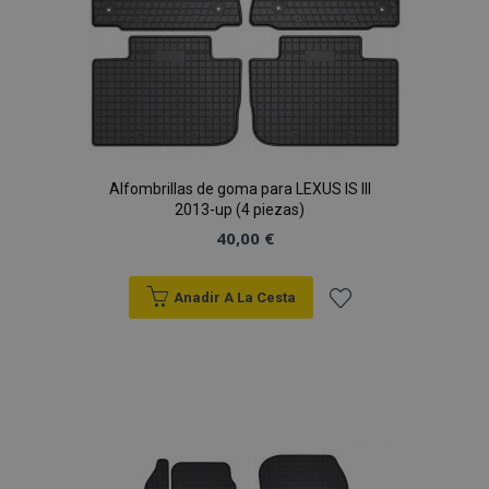
Alfombrillas de goma para LEXUS IS III
2013-up (4 piezas)
40,00 €
Anadir A La Cesta
Añadir
a la
Lista
de