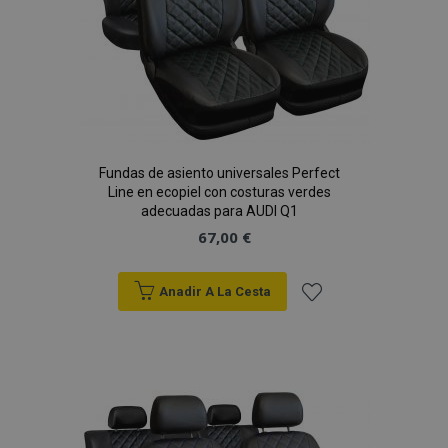
mage-messages
1
Adobe Inc.
www.vtvauto.es
Fundas de asiento universales Perfect
Line en ecopiel con costuras verdes
adecuadas para AUDI Q1
67,00 €
Anadir A La Cesta
Añadir
recently_compared_product_previous
1
Adobe Inc.
a la
www.vtvauto.es
Lista
de