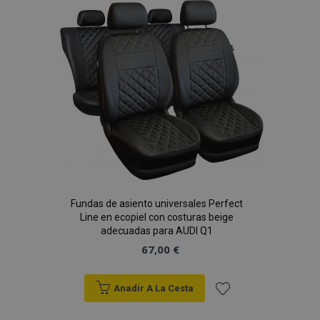
Lista
de
Deseos
recently_viewed_product_previous
1
Adobe Inc.
www.vtvauto.es
Fundas de asiento universales Perfect
recently_compared_product
1
Line en ecopiel con costuras beige
Adobe Inc.
www.vtvauto.es
adecuadas para AUDI Q1
67,00 €
Anadir A La Cesta
Añadir