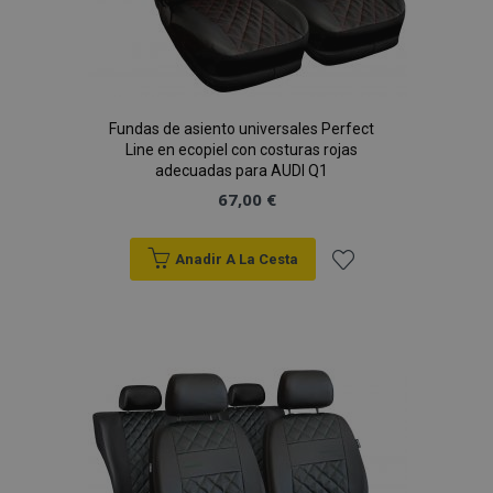
X-Magento-Vary
59 
Adobe Inc.
58 s
www.vtvauto.es
Fundas de asiento universales Perfect
Line en ecopiel con costuras rojas
adecuadas para AUDI Q1
67,00 €
Anadir A La Cesta
Añadir
a la
mage-cache-sessid
1
Adobe Inc.
www.vtvauto.es
Lista
de
Deseos