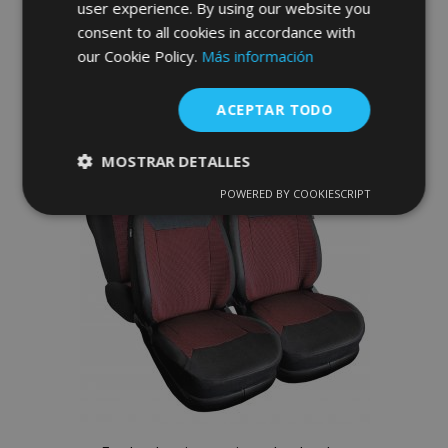
user experience. By using our website you
consent to all cookies in accordance with
Anadir A La Cesta
our Cookie Policy.
Más información
Añadir
ACEPTAR TODO
a la
Lista
MOSTRAR DETALLES
de
POWERED BY COOKIESCRIPT
Cookies
Cookies de
estrictamente
rendimiento
Deseos
necesarias
Cookies de
Cookies de
preferencias
funcionalidad