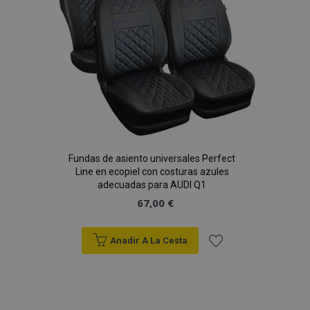
product_data_storage
1
Adobe Inc.
Deseos
www.vtvauto.es
CookieScriptConsent
4 se
CookieScript
www.vtvauto.es
Fundas de asiento universales Perfect
Line en ecopiel con costuras azules
adecuadas para AUDI Q1
67,00 €
Anadir A La Cesta
Añadir
mage-translation-file-version
S
Adobe Inc.
a la
www.vtvauto.es