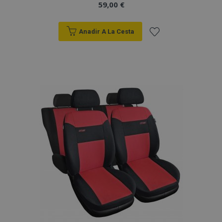
59,00 €
Anadir A La Cesta
Añadir
a la
Lista
de
Deseos