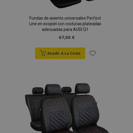
Fundas de asiento universales Perfect
Line en ecopiel con costuras plateadas
PHPSESSID
59 
adecuadas para AUDI Q1
PHP.net
49 s
.vtvauto.es
67,00 €
Política de Privacidad de Google
Anadir A La Cesta
Añadir
a la
Lista
de
Deseos