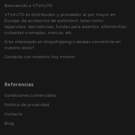
Bienvenido a VTVAUTO
VTVAUTO es distribuidor y proveedor al por mayor en
Europa, de accesorios de automóvil, tales como:
tapacubos, derivabrisas, fundas para asientos, alfombrillas,
cubiertas cromadas, marcos, etc.
Eres interesado en dropshipping o deseas convertirte en
nuestro socio?
Contacta con nosotros hoy mismo!
Referencias
X-Magento-Vary
59 
Adobe Inc.
58 s
www.vtvauto.es
Condiciones comerciales
Política de privacidad
Contacto
Blog