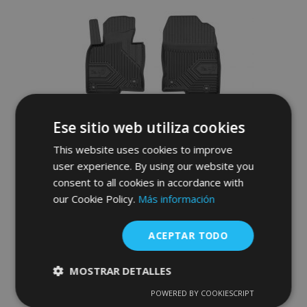
Lista
de
Deseos
Ese sitio web utiliza cookies
This website uses cookies to improve
user experience. By using our website you
consent to all cookies in accordance with
our Cookie Policy.
Más información
Alfombrillas de goma 3D No.77 para
MAZDA CX-5 II 2017-up (4 piezas)
ACEPTAR TODO
52,95 €
MOSTRAR DETALLES
Anadir A La Cesta
POWERED BY COOKIESCRIPT
Cookies
Cookies de