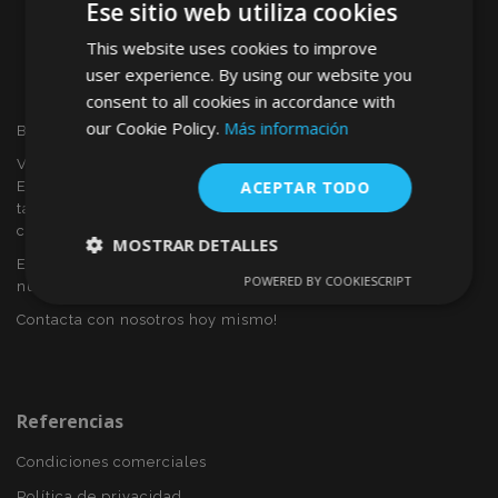
Ese sitio web utiliza cookies
This website uses cookies to improve
user experience. By using our website you
consent to all cookies in accordance with
our Cookie Policy.
Más información
Bienvenido a VTVAUTO
VTVAUTO es distribuidor y proveedor al por mayor en
ACEPTAR TODO
Europa, de accesorios de automóvil, tales como:
tapacubos, derivabrisas, fundas para asientos, alfombrillas,
cubiertas cromadas, marcos, etc.
MOSTRAR DETALLES
Eres interesado en dropshipping o deseas convertirte en
POWERED BY COOKIESCRIPT
nuestro socio?
Cookies
Cookies de
estrictamente
rendimiento
Contacta con nosotros hoy mismo!
necesarias
Cookies de
Cookies de
Referencias
preferencias
funcionalidad
Condiciones comerciales
Política de privacidad