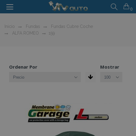
0
Inicio
Fundas
Fundas Cubre Coche
ALFA ROMEO
159
Ordenar Por
Mostrar