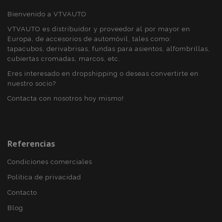
Bienvenido a VTVAUTO
VTVAUTO es distribuidor y proveedor al por mayor en
Europa, de accesorios de automóvil, tales como:
tapacubos, derivabrisas, fundas para asientos, alfombrillas,
PHPSESSID
59 
PHP.net
cubiertas cromadas, marcos, etc.
49 s
.vtvauto.es
Política de Privacidad de Google
Eres interesado en dropshipping o deseas convertirte en
nuestro socio?
Contacta con nosotros hoy mismo!
Referencias
Condiciones comerciales
Política de privacidad
Contacto
Blog