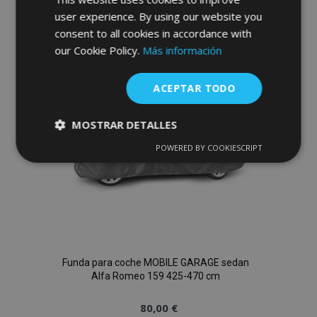
user experience. By using our website you
a la
consent to all cookies in accordance with
Lista
our Cookie Policy.
Más información
de
ACEPTAR TODO
Deseos
MOSTRAR DETALLES
POWERED BY COOKIESCRIPT
Cookies
Cookies de
estrictamente
rendimiento
necesarias
Cookies de
Cookies de
preferencias
funcionalidad
Funda para coche MOBILE GARAGE sedan
Alfa Romeo 159 425-470 cm
80,00 €