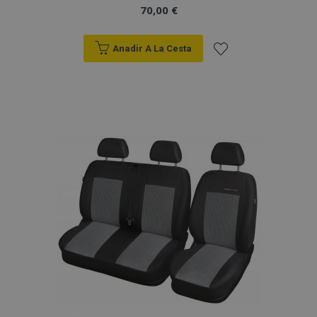
70,00 €
Anadir A La Cesta
Añadir
a la
Lista
de
Deseos