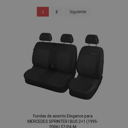
Página
Actualmente
Página
Página
1
2
Siguiente
estás
leyendo
página
Fundas de asiento Elegance para
MERCEDES SPRINTER I BUS 2+1 (1995-
2006) 37-P4-M