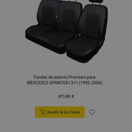
vistas.
Deseos
_ga_5REJF36KHW
.vtvauto.es
1 año 1 mes
Google
Analytics utiliza
esta cookie par
mantener el
estado de la
sesión.
Fundas de asiento Premium para
MERCEDES SPRINTER I 2+1 (1995-2006)
87,00 €
Anadir A La Cesta
Añadir