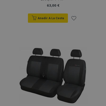
63,00 €
Anadir A La Cesta
Añadir
a la
Lista
de
Deseos