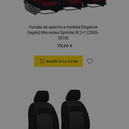
Fundas de asiento a medida Elegance
(tejido) Mercedes Sprinter III 2+1 (2006-
2018)
79,00 €
Anadir A La Cesta
Añadir
mage-cache-sessid
1
Adobe Inc.
www.vtvauto.es
a la
Lista
de
Deseos