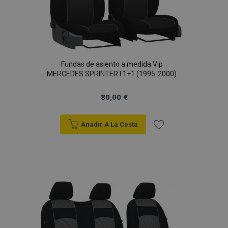
CookieScriptConsent
4 se
CookieScript
www.vtvauto.es
Fundas de asiento a medida Vip
MERCEDES SPRINTER I 1+1 (1995-2000)
80,00 €
Anadir A La Cesta
Añadir
a la
mage-translation-file-version
S
Lista
Adobe Inc.
www.vtvauto.es
de
Deseos