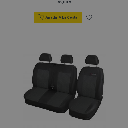
76,00 €
Anadir A La Cesta
Añadir
a la
Lista
de
Deseos