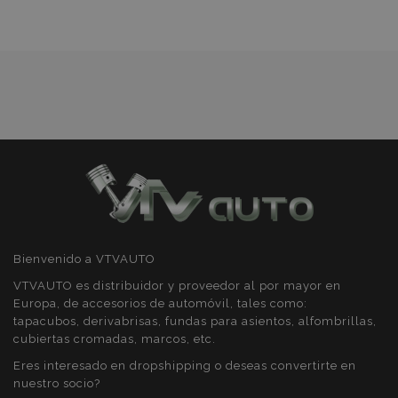
de
Cookies de
Cookies de
preferencias
funcionalidad
Deseos
Cookies estrictamente necesarias
Cookies de rendimiento
Cookies de preferencias
Cookies de funcionalidad
Strictly necessary cookies allow core website
Bienvenido a VTVAUTO
functionality such as user login and account
management. The website cannot be used
VTVAUTO es distribuidor y proveedor al por mayor en
properly without strictly necessary cookies.
Europa, de accesorios de automóvil, tales como:
tapacubos, derivabrisas, fundas para asientos, alfombrillas,
Proveedor
/
Nombre
Venc
cubiertas cromadas, marcos, etc.
Dominio
recently_viewed_product
1
Eres interesado en dropshipping o deseas convertirte en
Adobe Inc.
www.vtvauto.es
nuestro socio?