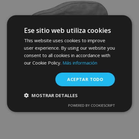
de
Deseos
Ese sitio web utiliza cookies
This website uses cookies to improve
user experience. By using our website you
consent to all cookies in accordance with
Funda para coche MOBILE GARAGE
our Cookie Policy.
Más información
hatchback/kombi Daewoo Tacuma 430-
455 cm
79,00 €
ACEPTAR TODO
MOSTRAR DETALLES
Anadir A La Cesta
Añadir
POWERED BY COOKIESCRIPT
Cookies
Cookies de
estrictamente
rendimiento
a la
necesarias
Lista