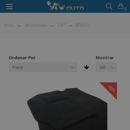
0
Inicio
Alfombrillas
FIAT
BRAVO
Ordenar Por
Mostrar
-33%