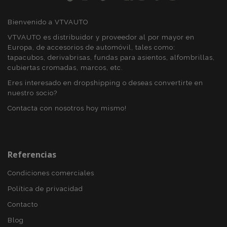
Bienvenido a VTVAUTO
X-Magento-Vary
59 
Adobe Inc.
VTVAUTO es distribuidor y proveedor al por mayor en
58 s
www.vtvauto.es
Europa, de accesorios de automóvil, tales como:
tapacubos, derivabrisas, fundas para asientos, alfombrillas,
cubiertas cromadas, marcos, etc.
Eres interesado en dropshipping o deseas convertirte en
nuestro socio?
Contacta con nosotros hoy mismo!
Referencias
mage-cache-sessid
1
Adobe Inc.
Condiciones comerciales
www.vtvauto.es
Política de privacidad
Contacto
Blog