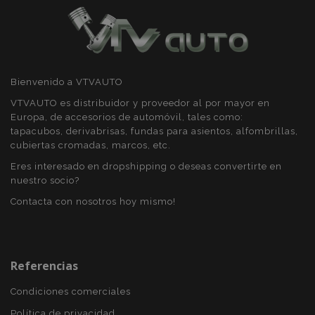
Bienvenido a VTVAUTO
VTVAUTO es distribuidor y proveedor al por mayor en
Europa, de accesorios de automóvil, tales como:
tapacubos, derivabrisas, fundas para asientos, alfombrillas,
cubiertas cromadas, marcos, etc.
Eres interesado en dropshipping o deseas convertirte en
nuestro socio?
Contacta con nosotros hoy mismo!
X-Magento-Vary
59 
Adobe Inc.
58 s
www.vtvauto.es
Referencias
Condiciones comerciales
Política de privacidad