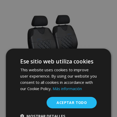
a la
Lista
de
Deseos
Ese sitio web utiliza cookies
This website uses cookies to improve
user experience. By using our website you
consent to all cookies in accordance with
our Cookie Policy.
Más información
Fundas de asiento universales de ecopiel
Perfect Line+ aptas para FORD TRANSIT
ACEPTAR TODO
CONNECT, azul, 2 pcs
40,00 €
MOSTRAR DETALLES