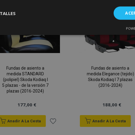
Lista
de
TALLES
ACE
Deseos
POWE
Cookies de
Cookies de
nte
rendimiento
preferencias
f
s
Fundas de asiento a
Fundas de asiento a
medida STANDARD
medida Elegance (tejido)
(polipiel) Skoda Kodiaq I
Skoda Kodiaq I 7 plazas
es estrictamente necesarias
Cookies de rendimiento
Cookies de prefer
5 plazas - de la versión 7
(2016-2024)
plazas (2016-2024)
Cookies de funcionalidad
ookies allow core website functionality such as user login and account management
177,00 €
188,00 €
hout strictly necessary cookies.
Proveedor
/
Vencimiento
Descripción
Anadir A La Cesta
Anadir A La Cesta
Dominio
roduct
1 día
Almacena ID de productos
Adobe Inc.
Añadir
vistos recientemente para f
www.vtvauto.es