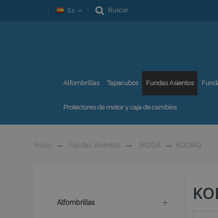
Buscar
Es
Alfombrillas
Tapacubos
Fundas Asientos
Fund
Protectores de motor y caja de cambios
Inicio
Fundas Asientos
SKODA
KODIAQ
KO
Alfombrillas