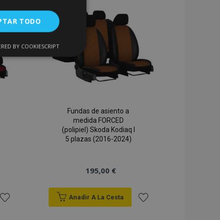
Lista
Lista
de
de
PTAR TODO
Deseos
Deseos
RED BY COOKIESCRIPT
Cookies de
uncionalidad
Fundas de asiento a
medida FORCED
(polipiel) Skoda Kodiaq I
encias
5 plazas (2016-2024)
. The website cannot
195,00 €
Anadir A La Cesta
 de productos
Añadir
Añadir
acilitar la