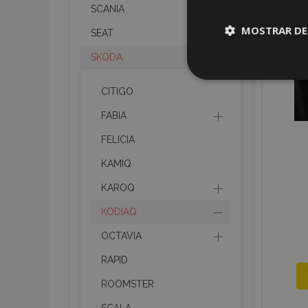
SCANIA
MOSTRAR DE
SEAT
SKODA
Cookies
estrictame
CITIGO
necesaria
FABIA
FELICIA
KAMIQ
KAROQ
Cooki
KODIAQ
Strictly necessary c
OCTAVIA
be used properly wit
RAPID
Nombre
ROOMSTER
recently_viewed_p