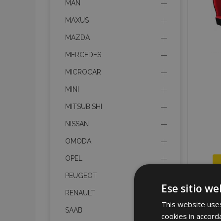
MAN
MAXUS
MAZDA
MERCEDES
MICROCAR
MINI
MITSUBISHI
NISSAN
OMODA
OPEL
PEUGEOT
Ese sitio we
RENAULT
This website uses
SAAB
cookies in accord