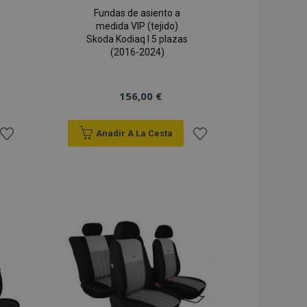
Fundas de asiento a
medida VIP (tejido)
Skoda Kodiaq I 5 plazas
(2016-2024)
156,00 €
Anadir A La Cesta
Añadir
Añadir
a la
a la
Lista
Lista
de
de
Deseos
Deseos