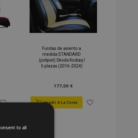
Deseos
Deseos
Fundas de asiento a
medida STANDARD
(polipiel) Skoda Kodiaq I
5 plazas (2016-2024)
177,00 €
Anadir A La Cesta
Añadir
Añadir
a la
a la
onsent to all