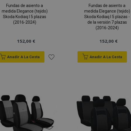
Fundas de asiento a
Fundas de asiento a
medida Elegance (tejido)
medida Elegance (tejido)
Skoda Kodiaq I 5 plazas
Skoda Kodiaq I 5 plazas -
(2016-2024)
de la versión 7 plazas
(2016-2024)
152,00 €
152,00 €
Anadir A La Cesta
Anadir A La Cesta
Añadir
a la
Lista
de
Deseos