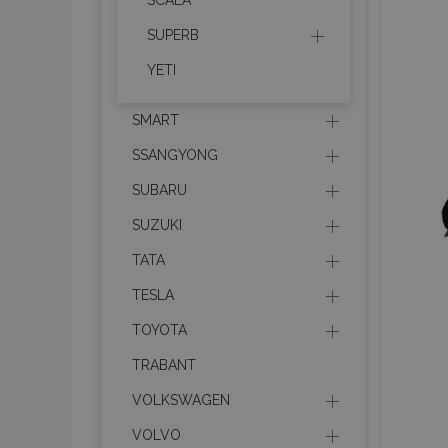
SCALA
SUPERB
section_data_ids
YETI
PHPSESSID
SMART
SSANGYONG
SUBARU
SUZUKI
X-Magento-Vary
TATA
TESLA
TOYOTA
mage-cache-sessi
TRABANT
VOLKSWAGEN
VOLVO