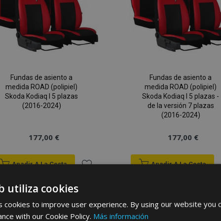
Deseos
Fundas de asiento a
Fundas de asiento a
medida ROAD (polipiel)
medida ROAD (polipiel)
Skoda Kodiaq I 5 plazas
Skoda Kodiaq I 5 plazas -
(2016-2024)
de la versión 7 plazas
(2016-2024)
177,00 €
177,00 €
Anadir A La Cesta
Anadir A La Cesta
Añadir
b utiliza cookies
a la
 cookies to improve user experience. By using our website you c
ance with our Cookie Policy.
Más información