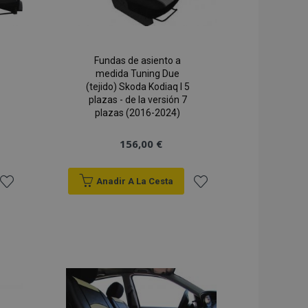
Fundas de asiento a
medida Tuning Due
(tejido) Skoda Kodiaq I 5
plazas - de la versión 7
plazas (2016-2024)
156,00 €
Anadir A La Cesta
Añadir
Añadir
a la
a la
Lista
Lista
de
de