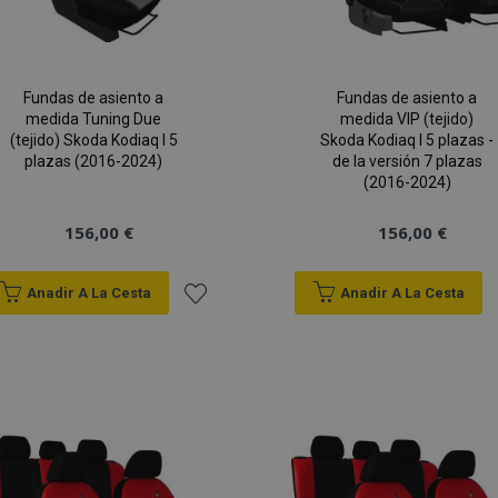
Fundas de asiento a
Fundas de asiento a
medida Tuning Due
medida VIP (tejido)
(tejido) Skoda Kodiaq I 5
Skoda Kodiaq I 5 plazas -
plazas (2016-2024)
de la versión 7 plazas
(2016-2024)
156,00 €
156,00 €
Anadir A La Cesta
Anadir A La Cesta
Añadir
a la
Lista
de