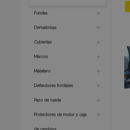
mage-messages
Fundas
Derivabrisas
recently_compare
Cubiertas
product_data_sto
Marcos
CookieScriptConse
Maletero
Deflectores frontales
mage-translation-f
Paso de rueda
recently_viewed_p
Protectores de motor y caja
recently_compare
de cambios