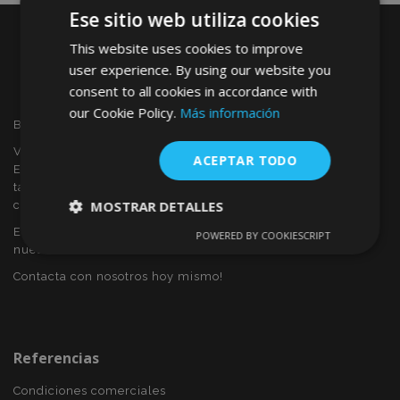
Ese sitio web utiliza cookies
This website uses cookies to improve
user experience. By using our website you
consent to all cookies in accordance with
our Cookie Policy.
Más información
Bienvenido a VTVAUTO
VTVAUTO es distribuidor y proveedor al por mayor en
ACEPTAR TODO
Europa, de accesorios de automóvil, tales como:
tapacubos, derivabrisas, fundas para asientos, alfombrillas,
MOSTRAR DETALLES
cubiertas cromadas, marcos, etc.
Eres interesado en dropshipping o deseas convertirte en
POWERED BY COOKIESCRIPT
Cookies
Cookies de
nuestro socio?
estrictamente
rendimiento
necesarias
Contacta con nosotros hoy mismo!
Cookies de
Cookies de
preferencias
funcionalidad
Referencias
Condiciones comerciales