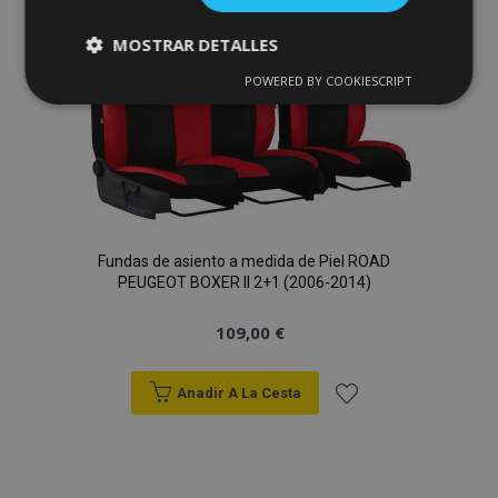
Lista
MOSTRAR DETALLES
de
POWERED BY COOKIESCRIPT
Deseos
Cookies
Cookies de
estrictamente
rendimiento
necesarias
Cookies de
Cookies de
preferencias
funcionalidad
Fundas de asiento a medida de Piel ROAD
PEUGEOT BOXER II 2+1 (2006-2014)
109,00 €
Cookies estrictamente necesarias
Anadir A La Cesta
Cookies de rendimiento
Añadir
Cookies de preferencias
a la
Cookies de funcionalidad