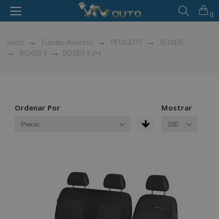
0
Inicio
Fundas Asientos
PEUGEOT
BOXER
BOXER II
BOXER II 2+1
Ordenar Por
Mostrar