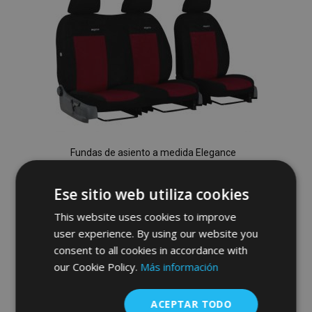
de
Deseos
Fundas de asiento a medida Elegance
PEUGEOT BOXER II 2+1 (2006-2014)
Ese sitio web utiliza cookies
95,00 €
This website uses cookies to improve
user experience. By using our website you
Anadir A La Cesta
consent to all cookies in accordance with
Añadir
our Cookie Policy.
Más información
a la
ACEPTAR TODO