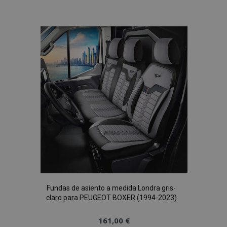
a la
Lista
de
Deseos
recently_compared_product_previous
1
Adobe Inc.
www.vtvauto.es
product_data_storage
1
Adobe Inc.
www.vtvauto.es
Fundas de asiento a medida Londra gris-
claro para PEUGEOT BOXER (1994-2023)
161,00 €