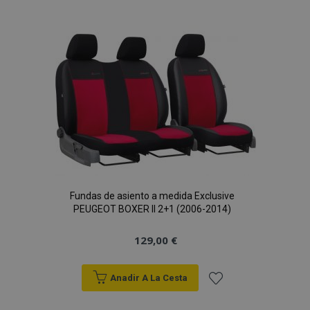
a la
Lista
de
Deseos
mage-cache-sessid
1
Adobe Inc.
www.vtvauto.es
Fundas de asiento a medida Exclusive
PEUGEOT BOXER II 2+1 (2006-2014)
129,00 €
Anadir A La Cesta
mage-messages
1
Adobe Inc.
Añadir
www.vtvauto.es