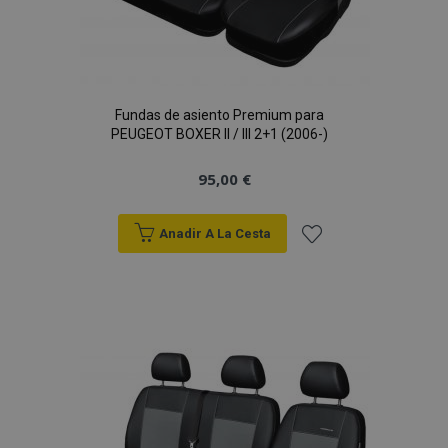
Fundas de asiento Premium para
PEUGEOT BOXER II / III 2+1 (2006-)
95,00 €
Anadir A La Cesta
Añadir
a la
Lista
de
Deseos