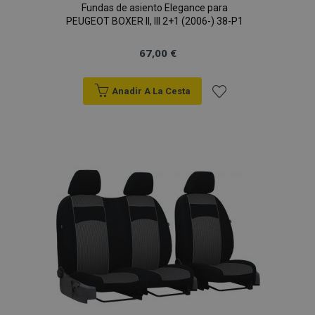
Fundas de asiento Elegance para
PEUGEOT BOXER II, III 2+1 (2006-) 38-P1
67,00 €
Anadir A La Cesta
Añadir
a la
Lista
de
Deseos