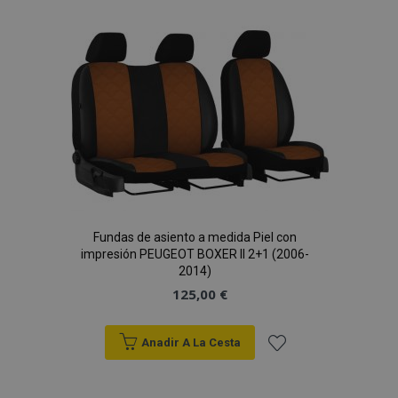
Política de Privacidad de Google
Lista
de
Deseos
Fundas de asiento a medida Piel con
impresión PEUGEOT BOXER II 2+1 (2006-
2014)
125,00 €
X-Magento-Vary
59 
Adobe Inc.
58 s
www.vtvauto.es
Anadir A La Cesta
Añadir