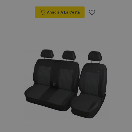
Anadir A La Cesta
Añadir
a la
Lista
de
Deseos