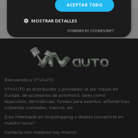
ACEPTAR TODO
Deseos
MOSTRAR DETALLES
POWERED BY COOKIESCRIPT
Cookies
Cookies de
estrictamente
rendimiento
necesarias
Cookies de
Cookies de
preferencias
funcionalidad
Bienvenido a VTVAUTO
VTVAUTO es distribuidor y proveedor al por mayor en
Europa, de accesorios de automóvil, tales como:
tapacubos, derivabrisas, fundas para asientos, alfombrillas,
cubiertas cromadas, marcos, etc.
Cookies estrictamente necesarias
Eres interesado en dropshipping o deseas convertirte en
nuestro socio?
Cookies de rendimiento
Contacta con nosotros hoy mismo!
Cookies de preferencias