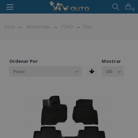
0
Inicio
Alfombrillas
FORD
F150
Ordenar Por
Mostrar