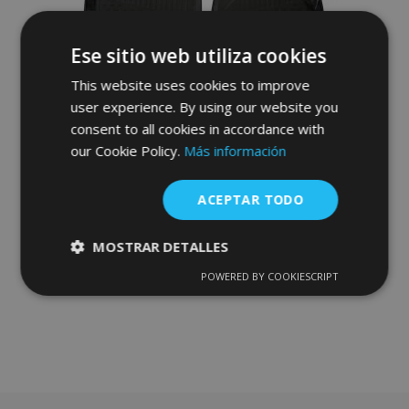
Deseos
Ese sitio web utiliza cookies
This website uses cookies to improve
user experience. By using our website you
Alfombrillas de goma FORD F150 2015-
consent to all cookies in accordance with
2017 REGULAR CAB USA 2 piezas
our Cookie Policy.
Más información
52,95 €
ACEPTAR TODO
Anadir A La Cesta
Añadir
MOSTRAR DETALLES
a la
POWERED BY COOKIESCRIPT
Cookies
Cookies de
estrictamente
rendimiento
Lista
necesarias
de
Deseos
Cookies de
Cookies de
preferencias
funcionalidad