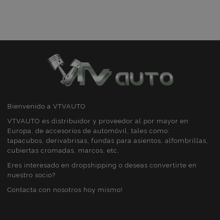
Cookies estrictamente necesarias
Cookies de rendimiento
Cookies de preferencias
Cookies de funcionalidad
Bienvenido a VTVAUTO
VTVAUTO es distribuidor y proveedor al por mayor en
Strictly necessary cookies allow core website
functionality such as user login and account
Europa, de accesorios de automóvil, tales como:
management. The website cannot be used
tapacubos, derivabrisas, fundas para asientos, alfombrillas,
properly without strictly necessary cookies.
cubiertas cromadas, marcos, etc.
Proveedor
/
Nombre
Venc
Eres interesado en dropshipping o deseas convertirte en
Dominio
nuestro socio?
recently_viewed_product
1
Adobe Inc.
Contacta con nosotros hoy mismo!
www.vtvauto.es