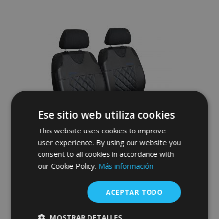
a la
Lista
de
Deseos
Ese sitio web utiliza cookies
This website uses cookies to improve
user experience. By using our website you
consent to all cookies in accordance with
our Cookie Policy.
Más información
Fundas de asiento universales de ecopiel
Perfect Line+ aptas para RENAULT
ACEPTAR TODO
TALISMAN, azul, 2 pcs
40,00 €
MOSTRAR DETALLES