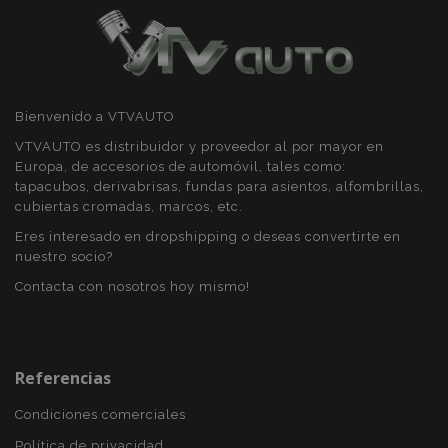
Bienvenido a VTVAUTO
VTVAUTO es distribuidor y proveedor al por mayor en
Europa, de accesorios de automóvil, tales como:
tapacubos, derivabrisas, fundas para asientos, alfombrillas,
cubiertas cromadas, marcos, etc.
Eres interesado en dropshipping o deseas convertirte en
nuestro socio?
Contacta con nosotros hoy mismo!
X-Magento-Vary
59 
Adobe Inc.
58 s
www.vtvauto.es
Referencias
Condiciones comerciales
Política de privacidad