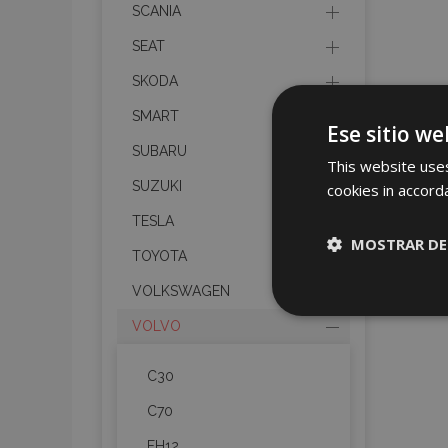
SCANIA
SEAT
SKODA
SMART
Ese sitio we
SUBARU
This website uses
SUZUKI
cookies in accord
TESLA
MOSTRAR DE
TOYOTA
VOLKSWAGEN
Cookies
estrictame
VOLVO
necesaria
C30
C70
FH12