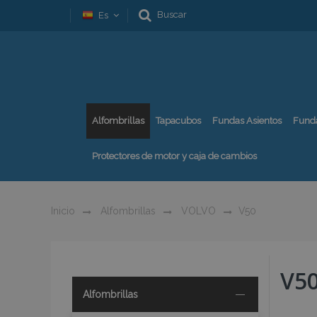
Buscar
Es
Alfombrillas
Tapacubos
Fundas Asientos
Fund
Protectores de motor y caja de cambios
Inicio
Alfombrillas
VOLVO
V50
V5
Alfombrillas