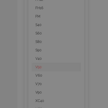
Cooki
FH16
FM
Strictly necessary c
S40
be used properly wit
S60
Nombre
S80
recently_viewed_p
S90
section_data_ids
V40
V50
PHPSESSID
V60
V70
V90
XC40