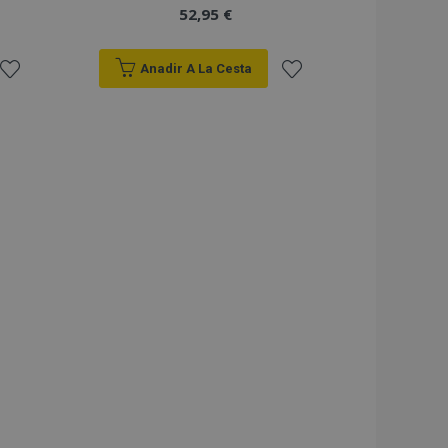
52,95 €
Anadir A La Cesta
Añadir
Añadir
a la
a la
Lista
Lista
de
de
Deseos
Deseos