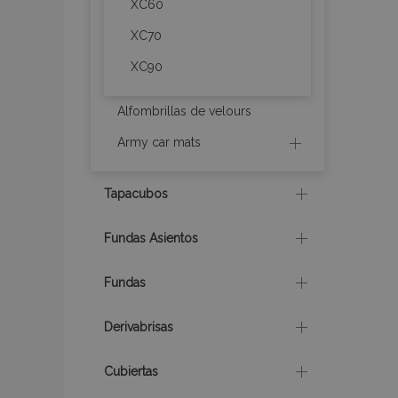
XC60
X-Magento-Vary
XC70
XC90
mage-cache-sessi
Alfombrillas de velours
Army car mats
mage-messages
Tapacubos
Fundas Asientos
recently_compare
Fundas
product_data_sto
Derivabrisas
CookieScriptConse
Cubiertas