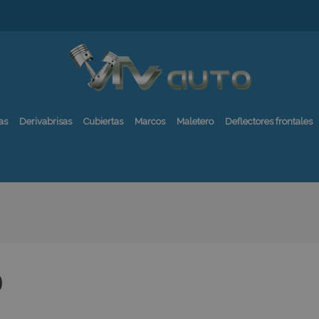
as
Derivabrisas
Cubiertas
Marcos
Maletero
Deflectores frontales
0