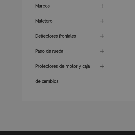
Marcos
mage-translation-f
Maletero
Deflectores frontales
recently_viewed_p
Paso de rueda
recently_compare
Protectores de motor y caja
de cambios
Nombre
Nombre
Provee
Nombre
Domini
_gat
form_key
IDE
Google
.double
mage-cache-
_ga
storage
_gcl_au
Google
.vtvaut
mage-translation-