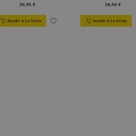
30,95 €
36,00 €
Anadir A La Cesta
Anadir A La Cesta
Añadir
a la
Lista
de
Deseos