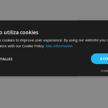
b utiliza cookies
 cookies to improve user experience. By using our website you c
ance with our Cookie Policy.
Más información
TALLES
ACE
POWE
Cookies de
Cookies de
nte
rendimiento
preferencias
f
s