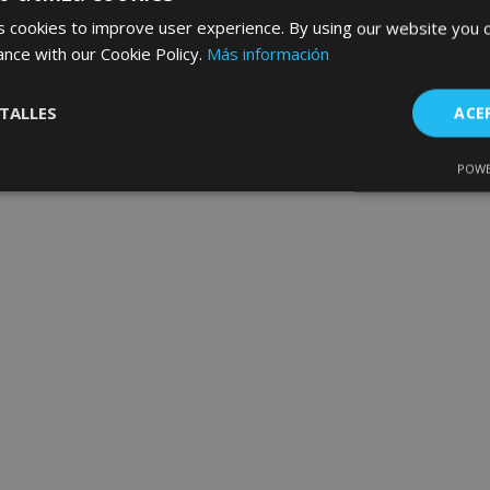
 cookies to improve user experience. By using our website you c
ance with our Cookie Policy.
Más información
TALLES
ACE
POWE
Cookies de
Cookies de
nte
rendimiento
preferencias
f
s
es estrictamente necesarias
Cookies de rendimiento
Cookies de prefer
Cookies de funcionalidad
ookies allow core website functionality such as user login and account management
hout strictly necessary cookies.
Proveedor
/