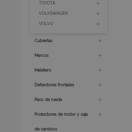
TOYOTA
VOLKSWAGEN
mage-messages
VOLVO
Cubiertas
recently_compare
Marcos
product_data_sto
Maletero
CookieScriptConse
Deflectores frontales
Paso de rueda
mage-translation-f
Protectores de motor y caja
de cambios
recently_viewed_p