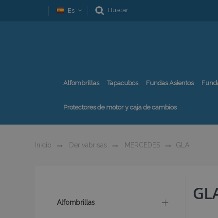
Buscar
Es
Alfombrillas
Tapacubos
Fundas Asientos
Fund
Protectores de motor y caja de cambios
Inicio
Derivabrisas
MERCEDES
GLA
GL
Alfombrillas