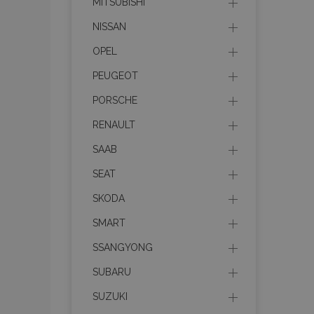
MITSUBISHI
Nombre
NISSAN
recently_viewed_p
OPEL
section_data_ids
PEUGEOT
PORSCHE
PHPSESSID
RENAULT
SAAB
SEAT
SKODA
X-Magento-Vary
SMART
SSANGYONG
SUBARU
mage-cache-sessi
SUZUKI