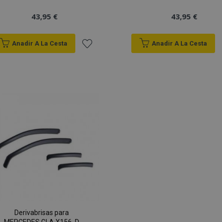
43,95 €
43,95 €
Anadir A La Cesta
Anadir A La Cesta
Añadir
a la
Lista
de
Deseos
Derivabrisas para