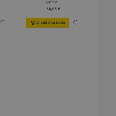
piezas
56,95 €
Anadir A La Cesta
Añadir
Añadir
a la
a la
Lista
Lista
de
de
Deseos
Deseos