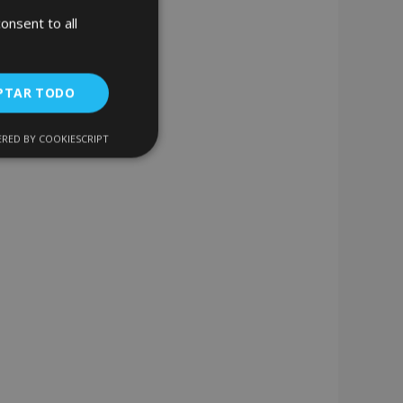
onsent to all
PTAR TODO
RED BY COOKIESCRIPT
Cookies de
uncionalidad
encias
. The website cannot