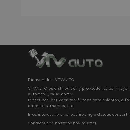
recently_compare
Nombre
Nombre
Provee
Nombre
Domini
_gat
form_key
IDE
Google
.double
mage-cache-
_ga
storage
_gcl_au
Google
Bienvenido a VTVAUTO
.vtvaut
VTVAUTO es distribuidor y proveedor al por mayor 
mage-translation-
storage
automóvil, tales como:
tapacubos, derivabrisas, fundas para asientos, alfo
form_key
_gid
cromadas, marcos, etc.
Eres interesado en dropshipping o deseas convertir
mage-cache-
_ga_5REJF36KHW
Contacta con nosotros hoy mismo!
storage-section-
invalidation