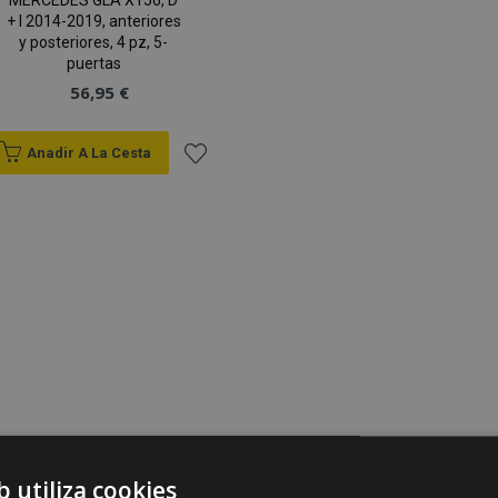
MERCEDES GLA X156, D
+ I 2014-2019, anteriores
y posteriores, 4 pz, 5-
puertas
56,95 €
Anadir A La Cesta
Añadir
a la
Lista
de
Deseos
b utiliza cookies