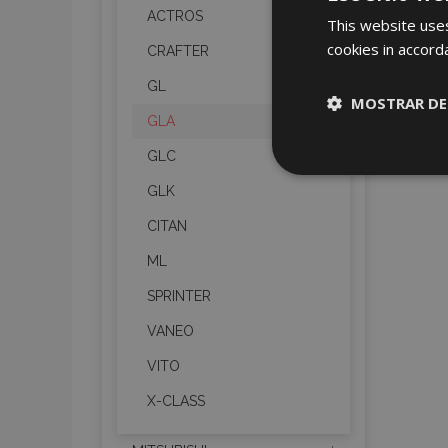
ACTROS
This website uses
cookies in accord
CRAFTER
GL
MOSTRAR DE
GLA
GLC
Cookies
estrictame
GLK
necesaria
CITAN
ML
SPRINTER
VANEO
Cooki
VITO
X-CLASS
Strictly necessary c
be used properly wit