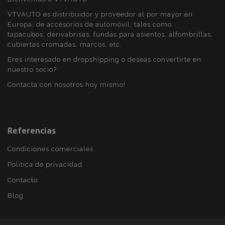
visitada y se
utiliza para
VTVAUTO es distribuidor y proveedor al por mayor en
contar y
Europa, de accesorios de automóvil, tales como:
rastrear páginas
vistas.
tapacubos, derivabrisas, fundas para asientos, alfombrillas,
cubiertas cromadas, marcos, etc.
_ga_5REJF36KHW
.vtvauto.es
1 año 1 mes
Google
Analytics utiliza
Eres interesado en dropshipping o deseas convertirte en
esta cookie par
nuestro socio?
mantener el
estado de la
sesión.
Contacta con nosotros hoy mismo!
Referencias
Condiciones comerciales
Política de privacidad
Contacto
Blog