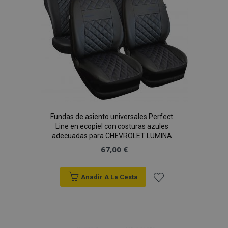
product_data_storage
1
Adobe Inc.
Deseos
www.vtvauto.es
CookieScriptConsent
4 se
CookieScript
www.vtvauto.es
Fundas de asiento universales Perfect
Line en ecopiel con costuras azules
adecuadas para CHEVROLET LUMINA
67,00 €
Anadir A La Cesta
Añadir
mage-translation-file-version
S
Adobe Inc.
a la
www.vtvauto.es