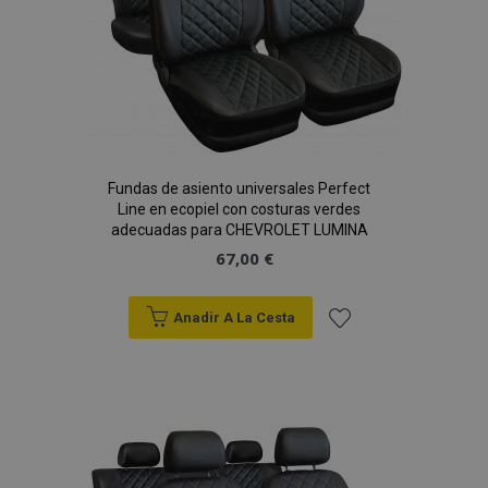
mage-messages
1
Adobe Inc.
www.vtvauto.es
Fundas de asiento universales Perfect
Line en ecopiel con costuras verdes
adecuadas para CHEVROLET LUMINA
67,00 €
Anadir A La Cesta
Añadir
recently_compared_product_previous
1
Adobe Inc.
a la
www.vtvauto.es
Lista
de