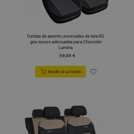
Fundas de asiento universales de tela RS
gris oscuro adecuadas para Chevrolet
Lumina
59,00 €
Anadir A La Cesta
Añadir
a la
Lista
de
Deseos