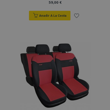
59,00 €
Anadir A La Cesta
Añadir
a la
Lista
de
Deseos