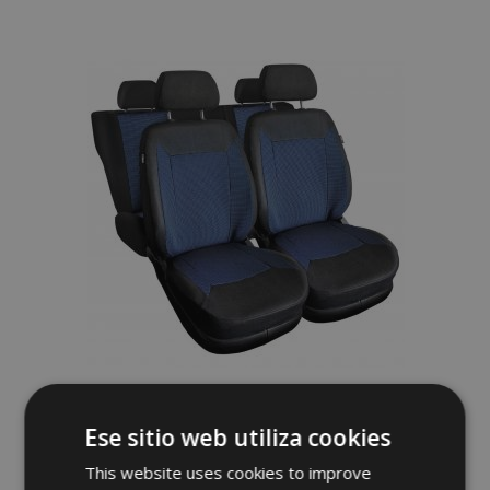
a la
Lista
de
Deseos
Fundas de asiento universales de tela
ROYAL azules adecuadas para Chevrolet
Ese sitio web utiliza cookies
Lumina
62,00 €
This website uses cookies to improve