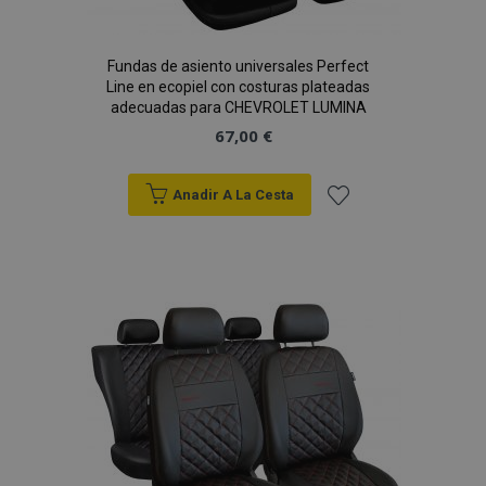
Fundas de asiento universales Perfect
Line en ecopiel con costuras plateadas
PHPSESSID
59 
adecuadas para CHEVROLET LUMINA
PHP.net
49 s
.vtvauto.es
67,00 €
Política de Privacidad de Google
Anadir A La Cesta
Añadir
a la
Lista
de
Deseos