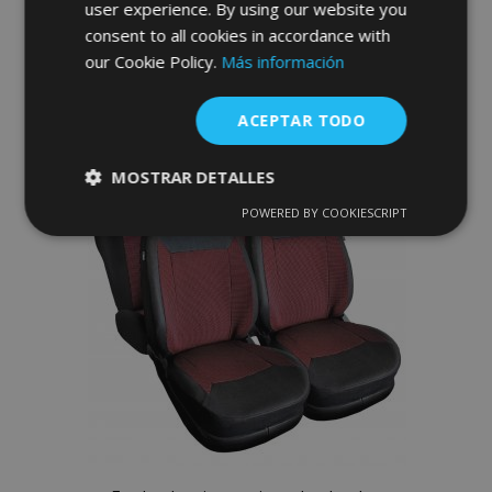
user experience. By using our website you
consent to all cookies in accordance with
Anadir A La Cesta
our Cookie Policy.
Más información
Añadir
ACEPTAR TODO
a la
Lista
MOSTRAR DETALLES
de
POWERED BY COOKIESCRIPT
Cookies
Cookies de
estrictamente
rendimiento
Deseos
necesarias
Cookies de
Cookies de
preferencias
funcionalidad