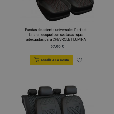
X-Magento-Vary
59 
Adobe Inc.
58 s
www.vtvauto.es
Fundas de asiento universales Perfect
Line en ecopiel con costuras rojas
adecuadas para CHEVROLET LUMINA
67,00 €
Anadir A La Cesta
Añadir
a la
mage-cache-sessid
1
Adobe Inc.
www.vtvauto.es
Lista
de
Deseos