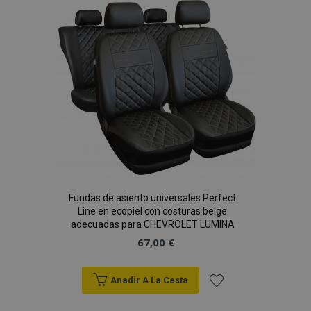
Lista
de
Deseos
recently_viewed_product_previous
1
Adobe Inc.
www.vtvauto.es
Fundas de asiento universales Perfect
recently_compared_product
1
Line en ecopiel con costuras beige
Adobe Inc.
www.vtvauto.es
adecuadas para CHEVROLET LUMINA
67,00 €
Anadir A La Cesta
Añadir