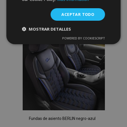
Anadir A La Cesta
Añadir
ACEPTAR TODO
a la
MOSTRAR DETALLES
Lista
POWERED BY COOKIESCRIPT
Cookies
Cookies de
de
estrictamente
rendimiento
necesarias
Deseos
Cookies de
Cookies de
preferencias
funcionalidad
Cookies estrictamente necesarias
Fundas de asiento BERLIN negro-azul
Cookies de rendimiento