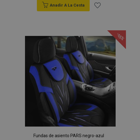
Anadir A La Cesta
Añadir
a la
-15%
Lista
de
Deseos
Fundas de asiento PARS negro-azul