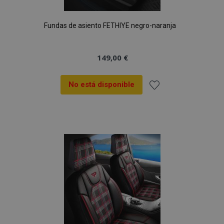
Fundas de asiento FETHIYE negro-naranja
149,00 €
No está disponible
Añadir
a la
Lista
de
Deseos