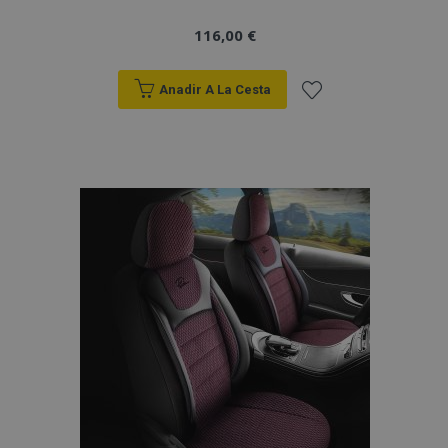
116,00 €
Anadir A La Cesta
Añadir
a la
Lista
de
Deseos