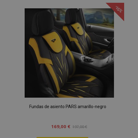
a la
-15%
Lista
de
Deseos
Fundas de asiento PARS amarillo-negro
169,00 €
197,00 €