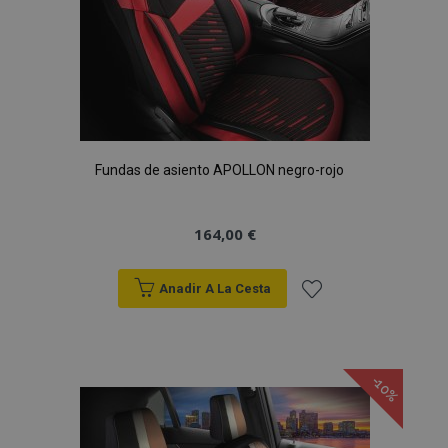
Fundas de asiento APOLLON negro-rojo
164,00 €
Anadir A La Cesta
Añadir
a la
-10%
Lista
de