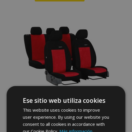
Añadir
a la
Lista
de
Deseos
Fundas de asiento a medida Elegance
Ese sitio web utiliza cookies
(tejido) Kia Niro I (2016-2022)
This website uses cookies to improve
152,00 €
user experience. By using our website you
consent to all cookies in accordance with
our Cookie Policy.
Más información