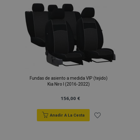
Lista
de
Deseos
CookieScriptConsent
4 se
CookieScript
www.vtvauto.es
Fundas de asiento a medida VIP (tejido)
Kia Niro I (2016-2022)
156,00 €
mage-translation-file-version
S
Adobe Inc.
Anadir A La Cesta
www.vtvauto.es
Añadir
a la