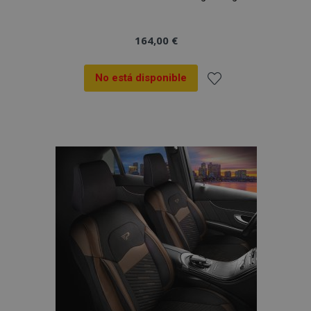
vistas.
_ga_5REJF36KHW
.vtvauto.es
1 año 1 mes
Google
Analytics utiliza
164,00 €
esta cookie par
mantener el
estado de la
sesión.
No está disponible
Añadir
a la
Lista
de
Deseos