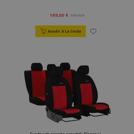
169,00 €
197,00 €
Anadir A La Cesta
Añadir
a la
Lista
de
Deseos