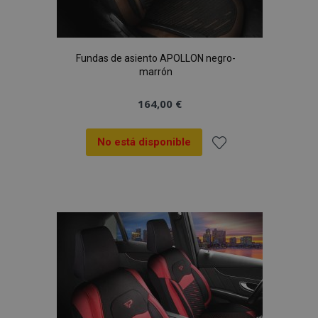
Fundas de asiento APOLLON negro-
marrón
164,00 €
No está disponible
Añadir
a la
Lista
de
Deseos