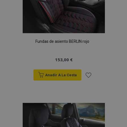
Fundas de asiento BERLIN rojo
153,00 €
mage-cache-sessid
1
Adobe Inc.
Anadir A La Cesta
www.vtvauto.es
Añadir
a la
Lista
de