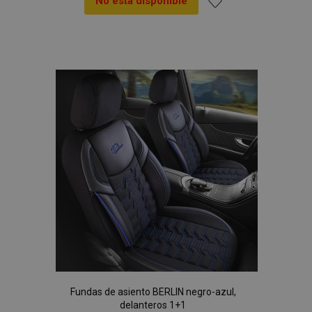
No está disponible
Añadir
a la
Lista
de
Deseos
Fundas de asiento BERLIN negro-azul,
delanteros 1+1