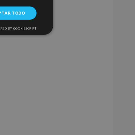
PTAR TODO
RED BY COOKIESCRIPT
Cookies de
uncionalidad
encias
. The website cannot
 de productos
acilitar la