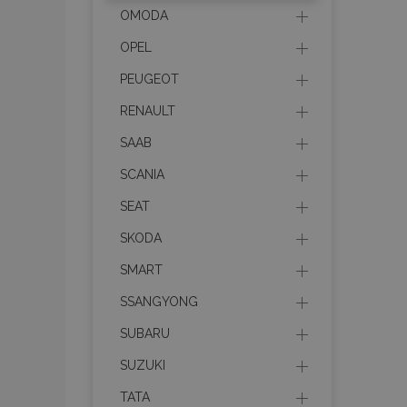
mage-messages
OMODA
OPEL
PEUGEOT
recently_compare
RENAULT
SAAB
product_data_sto
SCANIA
CookieScriptConse
SEAT
SKODA
SMART
mage-translation-f
SSANGYONG
SUBARU
recently_viewed_p
SUZUKI
TATA
recently_compare