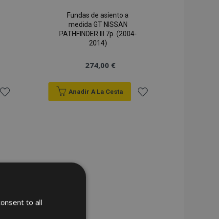
Fundas de asiento a
medida GT NISSAN
PATHFINDER III 7p. (2004-
2014)
274,00 €
Anadir A La Cesta
Añadir
Añadir
a la
a la
Lista
Lista
de
de
Deseos
Deseos
onsent to all