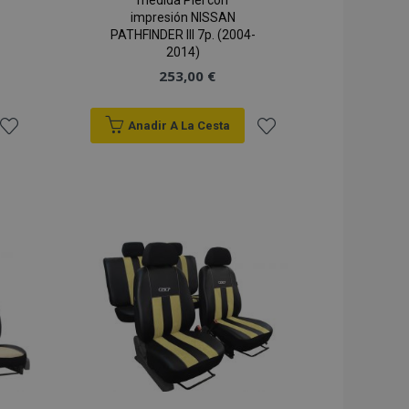
medida Piel con
impresión NISSAN
PATHFINDER III 7p. (2004-
2014)
253,00 €
Anadir A La Cesta
Añadir
Añadir
a la
a la
Lista
Lista
de
de
Deseos
Deseos