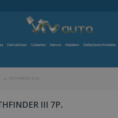
as
Derivabrisas
Cubiertas
Marcos
Maletero
Deflectores frontales
R
PATHFINDER III 7p.
HFINDER III 7P.