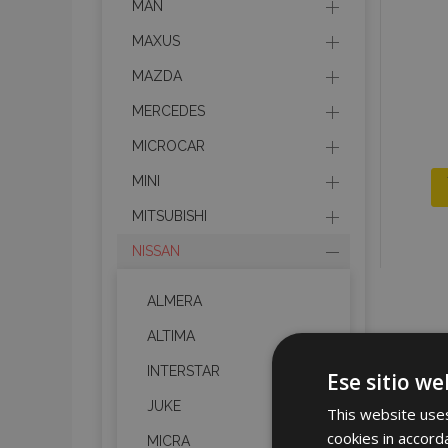
MAN
MAXUS
MAZDA
MERCEDES
MICROCAR
MINI
MITSUBISHI
NISSAN
ALMERA
ALTIMA
INTERSTAR
Ese sitio we
JUKE
This website uses
cookies in accord
MICRA