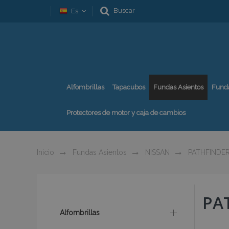
Buscar
Es
Alfombrillas
Tapacubos
Fundas Asientos
Fund
Protectores de motor y caja de cambios
Inicio
Fundas Asientos
NISSAN
PATHFINDE
PAT
Alfombrillas