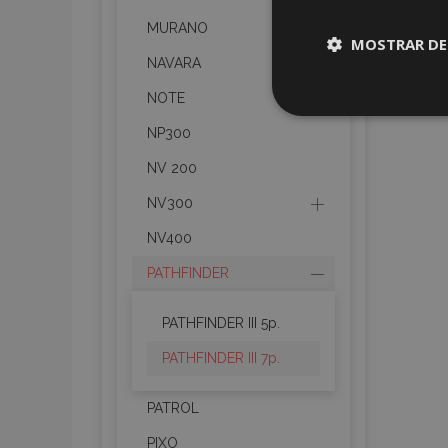
MURANO
MOSTRAR DE
NAVARA
NOTE
Cookies
estrictame
NP300
necesaria
NV 200
NV300
NV400
PATHFINDER
Cooki
PATHFINDER III 5p.
Strictly necessary c
be used properly wit
PATHFINDER III 7p.
Nombre
PATROL
recently_viewed_p
PIXO