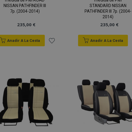
medida de Piel ROAD
medida de Piel
NISSAN PATHFINDER III
STANDARD NISSAN
7p. (2004-2014)
PATHFINDER III 7p. (2004-
2014)
235,00 €
235,00 €
Anadir A La Cesta
Anadir A La Cesta
Añadir
a la
Lista
de
Deseos