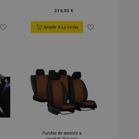
214,00 €
Anadir A La Cesta
Añadir
Añadir
a la
a la
Lista
Lista
de
de
Deseos
Deseos
Fundas de asiento a