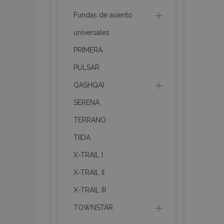
Fundas de asiento
section_data_ids
universales
PRIMERA
PHPSESSID
PULSAR
QASHQAI
SERENA
TERRANO
X-Magento-Vary
TIIDA
X-TRAIL I
X-TRAIL II
mage-cache-sessi
X-TRAIL III
TOWNSTAR