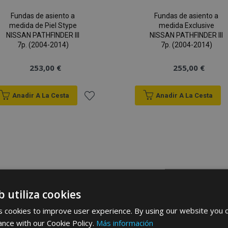
Fundas de asiento a
Fundas de asiento a
medida de Piel Stype
medida Exclusive
NISSAN PATHFINDER III
NISSAN PATHFINDER III
7p. (2004-2014)
7p. (2004-2014)
253,00 €
255,00 €
Anadir A La Cesta
Anadir A La Cesta
Añadir
a la
Lista
de
b utiliza cookies
Deseos
 cookies to improve user experience. By using our website you c
ance with our Cookie Policy.
Más información