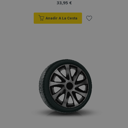
33,95 €
Anadir A La Cesta
Añadir
a la
Lista
de
Deseos