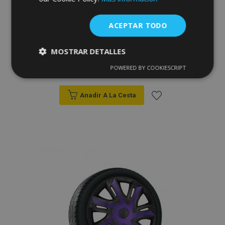
ACEPTAR TODO
Tapacubos para NISSAN 14", STRONG
MOSTRAR DETALLES
DUOCOLOR 4 pzs
33,95 €
POWERED BY COOKIESCRIPT
Cookies
Cookies de
estrictamente
rendimiento
necesarias
Anadir A La Cesta
Añadir
Cookies de
Cookies de
a la
preferencias
funcionalidad
Lista
de
Deseos
Cookies estrictamente necesarias
Cookies de rendimiento