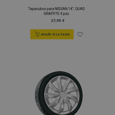
Tapacubos para NISSAN 14", QUAD
GRAFFITE 4 pzs
27,95 €
Anadir A La Cesta
Añadir
a la
Lista
de
Deseos