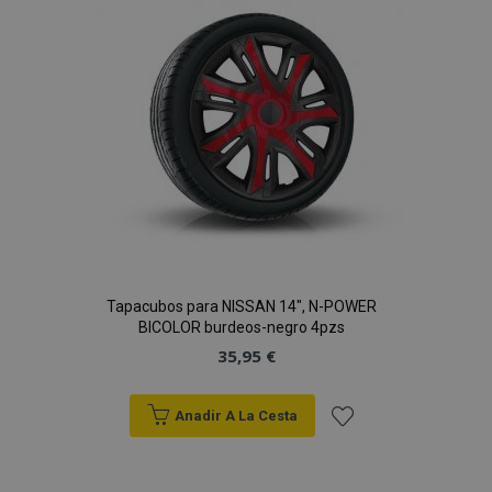
de
Deseos
mage-cache-sessid
1
Adobe Inc.
www.vtvauto.es
Tapacubos para NISSAN 14", N-POWER
BICOLOR burdeos-negro 4pzs
35,95 €
Anadir A La Cesta
Añadir