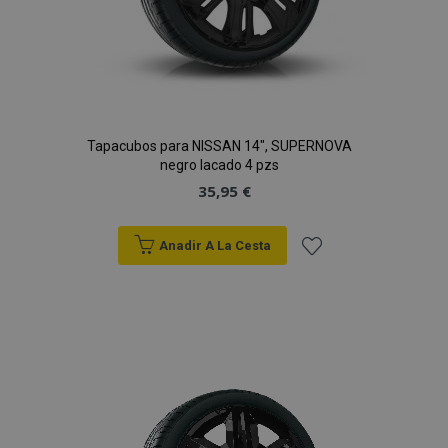
vistas.
_ga_5REJF36KHW
.vtvauto.es
1 año 1 mes
Google
Analytics utiliza
esta cookie par
mantener el
estado de la
sesión.
Tapacubos para NISSAN 14", SUPERNOVA
negro lacado 4 pzs
35,95 €
Anadir A La Cesta
Añadir
a la
Lista
de
Deseos