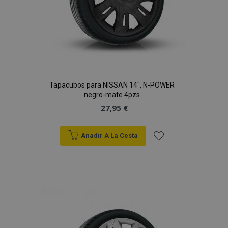
Tapacubos para NISSAN 14", N-POWER
negro-mate 4pzs
27,95 €
Anadir A La Cesta
Añadir
a la
Lista
de