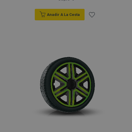
Anadir A La Cesta
Añadir
a la
Lista
de
Deseos