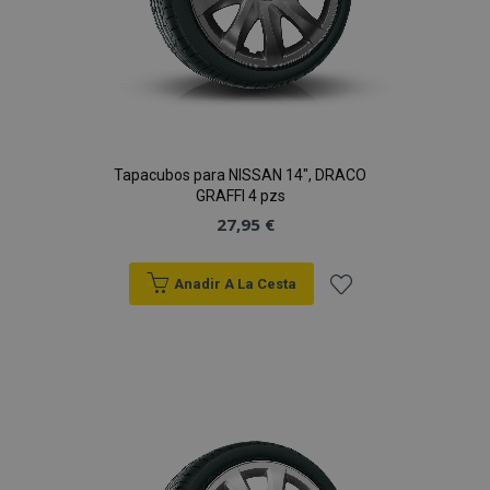
Tapacubos para NISSAN 14", DRACO
GRAFFI 4 pzs
27,95 €
Anadir A La Cesta
Añadir
a la
Lista
de