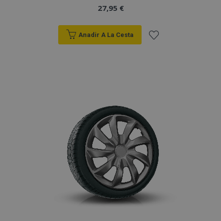
27,95 €
Anadir A La Cesta
Añadir
a la
Lista
de
Deseos