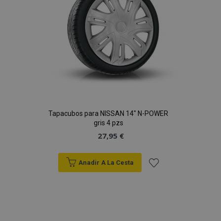
Deseos
Tapacubos para NISSAN 14" N-POWER
gris 4 pzs
27,95 €
Anadir A La Cesta
Añadir
a la
Lista