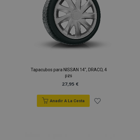
Deseos
Tapacubos para NISSAN 14", DRACO, 4
pzs
27,95 €
Anadir A La Cesta
Añadir
a la
Lista