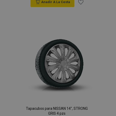
Anadir A La Cesta
Añadir
a la
Lista
de
Deseos
Tapacubos para NISSAN 14", STRONG
GRIS 4 pzs