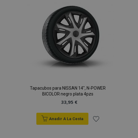
de
Deseos
Tapacubos para NISSAN 14", N-POWER
BICOLOR negro plata 4pzs
33,95 €
Anadir A La Cesta
Añadir