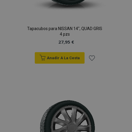
Tapacubos para NISSAN 14", QUAD GRIS
4 pzs
27,95 €
Anadir A La Cesta
Añadir
a la
Lista
de
Deseos