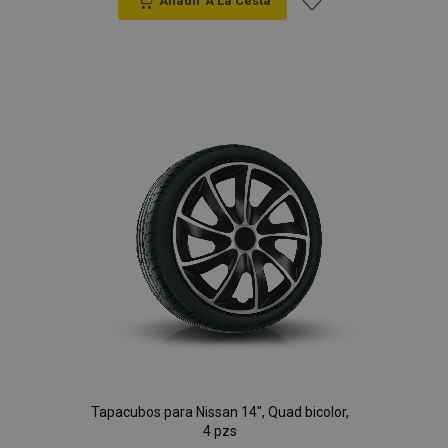
Anadir A La Cesta
Añadir
a la
Lista
de
Deseos
Tapacubos para Nissan 14", Quad bicolor,
4 pzs