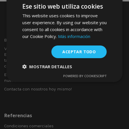
Ese sitio web utiliza cookies
This website uses cookies to improve
user experience. By using our website you
consent to all cookies in accordance with
our Cookie Policy.
Más información
Bienvenido a VTVAUTO
VTVAUTO es distribuidor y proveedor al por mayor en
ACEPTAR TODO
Europa, de accesorios de automóvil, tales como:
tapacubos, derivabrisas, fundas para asientos, alfombrillas,
MOSTRAR DETALLES
cubiertas cromadas, marcos, etc.
Eres interesado en dropshipping o deseas convertirte en
POWERED BY COOKIESCRIPT
Cookies
Cookies de
nuestro socio?
estrictamente
rendimiento
necesarias
Contacta con nosotros hoy mismo!
Cookies de
Cookies de
preferencias
funcionalidad
Referencias
Condiciones comerciales