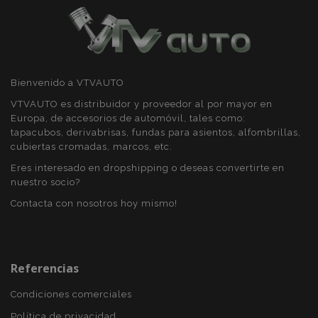
Bienvenido a VTVAUTO
VTVAUTO es distribuidor y proveedor al por mayor en
Europa, de accesorios de automóvil, tales como:
tapacubos, derivabrisas, fundas para asientos, alfombrillas,
cubiertas cromadas, marcos, etc.
Eres interesado en dropshipping o deseas convertirte en
nuestro socio?
Contacta con nosotros hoy mismo!
X-Magento-Vary
59 
Adobe Inc.
58 s
www.vtvauto.es
Referencias
Condiciones comerciales
Política de privacidad