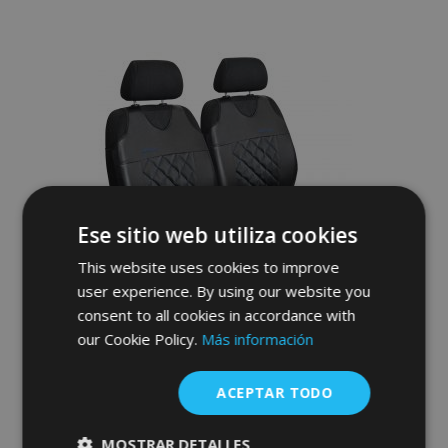
a la
Lista
de
Deseos
Ese sitio web utiliza cookies
This website uses cookies to improve
user experience. By using our website you
consent to all cookies in accordance with
our Cookie Policy.
Más información
Fundas de asiento universales de ecopiel
Perfect Line+ aptas para PEUGEOT 607,
ACEPTAR TODO
azul, 2 pcs
40,00 €
MOSTRAR DETALLES