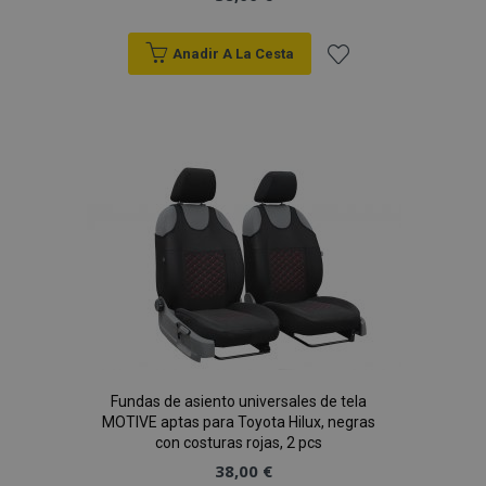
mage-messages
1
Adobe Inc.
Anadir A La Cesta
www.vtvauto.es
Añadir
a la
Lista
de
Deseos
recently_compared_product_previous
1
Adobe Inc.
www.vtvauto.es
Fundas de asiento universales de tela
MOTIVE aptas para Toyota Hilux, negras
con costuras rojas, 2 pcs
product_data_storage
1
Adobe Inc.
www.vtvauto.es
38,00 €