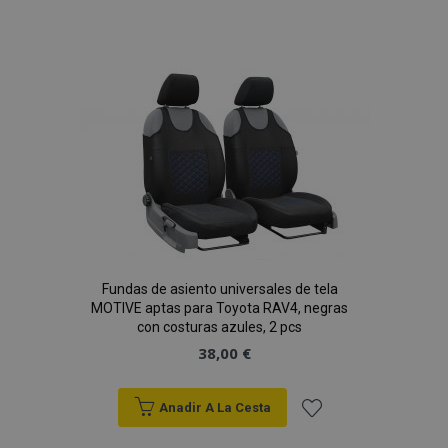
Añadir
a la
Lista
de
Deseos
Fundas de asiento universales de tela
MOTIVE aptas para Toyota RAV4, negras
con costuras azules, 2 pcs
38,00 €
Anadir A La Cesta
Añadir