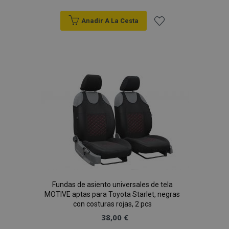
Anadir A La Cesta
Añadir
CookieScriptConsent
4 se
CookieScript
a la
www.vtvauto.es
Lista
de
Deseos
mage-translation-file-version
S
Adobe Inc.
Fundas de asiento universales de tela
www.vtvauto.es
MOTIVE aptas para Toyota Starlet, negras
con costuras rojas, 2 pcs
38,00 €