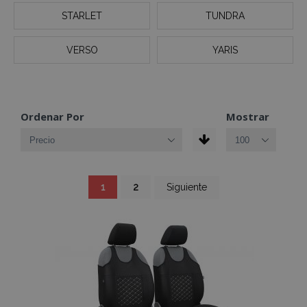
STARLET
TUNDRA
VERSO
YARIS
Ordenar Por
Mostrar
Página
Actualmente
Página
Página
1
2
Siguiente
estás
leyendo
página