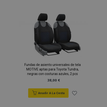
a la
Lista
de
Deseos
Fundas de asiento universales de tela
MOTIVE aptas para Toyota Tundra,
negras con costuras azules, 2 pcs
38,00 €
Anadir A La Cesta
Añadir