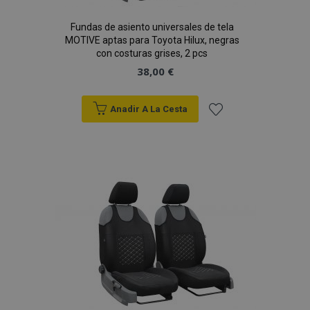
Fundas de asiento universales de tela
MOTIVE aptas para Toyota Hilux, negras
con costuras grises, 2 pcs
38,00 €
Anadir A La Cesta
Añadir
a la
Lista
de
Deseos