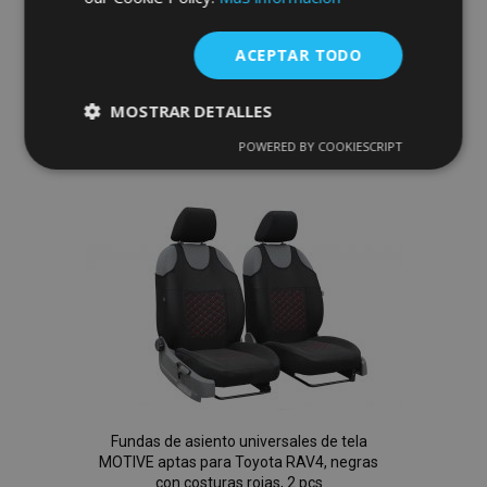
con costuras rojas, 2 pcs
38,00 €
ACEPTAR TODO
Anadir A La Cesta
MOSTRAR DETALLES
Añadir
POWERED BY COOKIESCRIPT
Cookies
Cookies de
estrictamente
rendimiento
a la
necesarias
Lista
de
Cookies de
Cookies de
preferencias
funcionalidad
Deseos
Fundas de asiento universales de tela
Cookies estrictamente necesarias
MOTIVE aptas para Toyota RAV4, negras
Cookies de rendimiento
con costuras rojas, 2 pcs