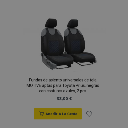
a la
Lista
de
Deseos
Fundas de asiento universales de tela
MOTIVE aptas para Toyota Prius, negras
con costuras azules, 2 pcs
38,00 €
Anadir A La Cesta
Añadir