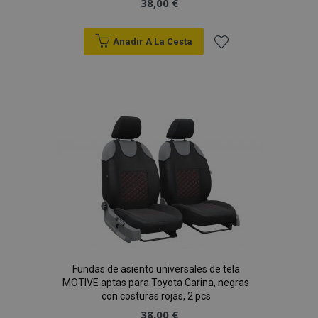
38,00 €
Anadir A La Cesta
Añadir
a la
Lista
de
Deseos
mage-cache-sessid
1
Adobe Inc.
www.vtvauto.es
Fundas de asiento universales de tela
MOTIVE aptas para Toyota Carina, negras
con costuras rojas, 2 pcs
38,00 €