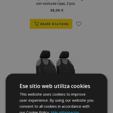
con costuras rojas, 2 pcs
38,00 €
Anadir A La Cesta
Añadir
a la
Lista
de
Deseos
Ese sitio web utiliza cookies
This website uses cookies to improve
user experience. By using our website you
Fundas de asiento universales de tela
consent to all cookies in accordance with
MOTIVE aptas para Toyota Matrix, negras
our Cookie Policy.
Más información