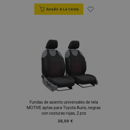
Anadir A La Cesta
Añadir
a la
Lista
recently_viewed_product_previous
1
Adobe Inc.
www.vtvauto.es
de
Deseos
recently_compared_product
1
Adobe Inc.
www.vtvauto.es
Fundas de asiento universales de tela
MOTIVE aptas para Toyota Auris, negras
con costuras rojas, 2 pcs
Proveedor
/
38,00 €
Nombre
Vencimiento
Descripción
Dominio
Proveedor
Nombre
Vencimiento
Descripción
/
Dominio