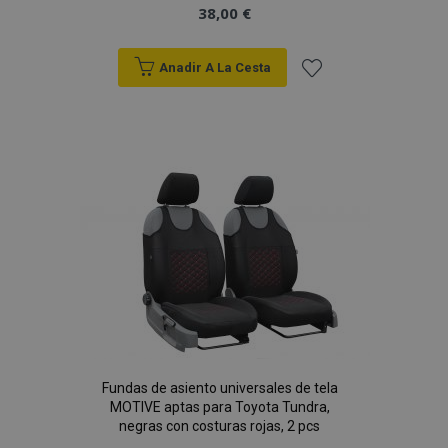
38,00 €
PHPSESSID
59 
PHP.net
49 s
.vtvauto.es
Anadir A La Cesta
Política de Privacidad de Google
Añadir
a la
Lista
de
Deseos
Fundas de asiento universales de tela
MOTIVE aptas para Toyota Tundra,
negras con costuras rojas, 2 pcs
X-Magento-Vary
59 
Adobe Inc.
58 s
www.vtvauto.es