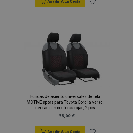
Anadir A La Cesta
vistas.
Añadir
_ga_5REJF36KHW
.vtvauto.es
1 año 1 mes
Google
Analytics utiliza
esta cookie par
a la
mantener el
estado de la
sesión.
Lista
de
Deseos
Fundas de asiento universales de tela
MOTIVE aptas para Toyota Corolla Verso,
negras con costuras rojas, 2 pcs
38,00 €
Anadir A La Cesta