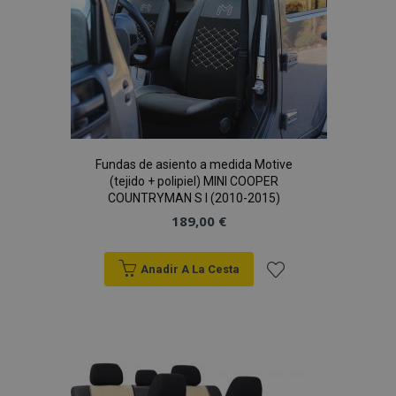
de
Deseos
section_data_ids
1
Adobe Inc.
www.vtvauto.es
Fundas de asiento a medida Motive
(tejido + polipiel) MINI COOPER
COUNTRYMAN S I (2010-2015)
189,00 €
PHPSESSID
59 
PHP.net
49 s
.vtvauto.es
Política de Privacidad de Google
Anadir A La Cesta
Añadir
a la
Lista