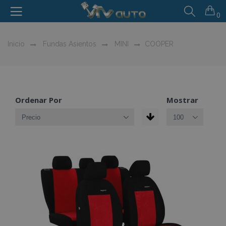
0
Inicio
Fundas Asientos
MINI
COOPER
Ordenar Por
Mostrar