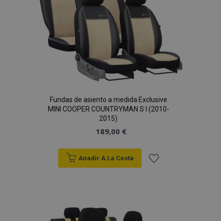
de
Deseos
Fundas de asiento a medida Exclusive
X-Magento-Vary
59 
Adobe Inc.
58 s
MINI COOPER COUNTRYMAN S I (2010-
www.vtvauto.es
2015)
189,00 €
Anadir A La Cesta
Añadir
a la
Lista