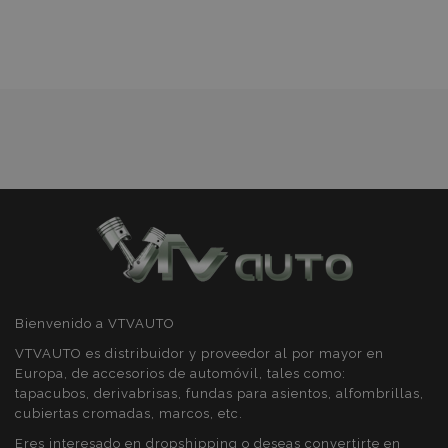
Lista
de
recently_compared_product_previous
1
Adobe Inc.
Deseos
www.vtvauto.es
product_data_storage
1
Adobe Inc.
www.vtvauto.es
CookieScriptConsent
4 se
Bienvenido a VTVAUTO
CookieScript
www.vtvauto.es
VTVAUTO es distribuidor y proveedor al por mayor en
Europa, de accesorios de automóvil, tales como:
tapacubos, derivabrisas, fundas para asientos, alfombrillas,
cubiertas cromadas, marcos, etc.
Eres interesado en dropshipping o deseas convertirte en