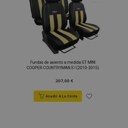
de
mage-cache-sessid
1
Adobe Inc.
www.vtvauto.es
Deseos
Fundas de asiento a medida GT MINI
COOPER COUNTRYMAN S I (2010-2015)
mage-messages
1
Adobe Inc.
www.vtvauto.es
207,00 €
Anadir A La Cesta
Añadir
a la