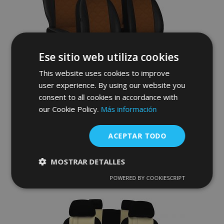
Deseos
Ese sitio web utiliza cookies
This website uses cookies to improve
user experience. By using our website you
Fundas de asiento a medida Piel con
consent to all cookies in accordance with
impresión MINI COOPER COUNTRYMAN S
our Cookie Policy.
Más información
I (2010-2015)
186,00 €
ACEPTAR TODO
Anadir A La Cesta
MOSTRAR DETALLES
Añadir
POWERED BY COOKIESCRIPT
Cookies
Cookies de
a la
estrictamente
rendimiento
necesarias
Lista