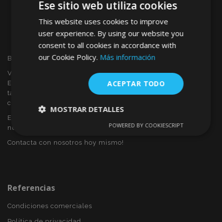
Ese sitio web utiliza cookies
This website uses cookies to improve
user experience. By using our website you
consent to all cookies in accordance with
our Cookie Policy.
Más información
Bienvenido a VTVAUTO
VTVAUTO es distribuidor y proveedor al por mayor en
ACEPTAR TODO
Europa, de accesorios de automóvil, tales como:
tapacubos, derivabrisas, fundas para asientos, alfombrillas,
cubiertas cromadas, marcos, etc.
MOSTRAR DETALLES
Eres interesado en dropshipping o deseas convertirte en
POWERED BY COOKIESCRIPT
nuestro socio?
Cookies
Cookies de
estrictamente
rendimiento
Contacta con nosotros hoy mismo!
necesarias
Cookies de
Cookies de
Referencias
preferencias
funcionalidad
Condiciones comerciales
Política de privacidad