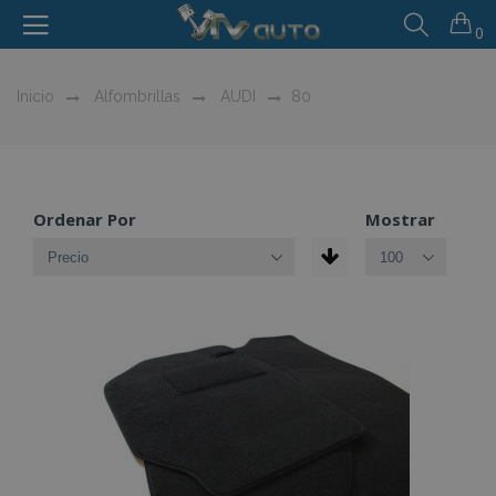
0
Inicio
Alfombrillas
AUDI
80
Ordenar Por
Mostrar