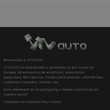
Deseos
preferencias
funcionalidad
Cookies estrictamente necesarias
Cookies de rendimiento
Cookies de preferencias
Cookies de funcionalidad
Bienvenido a VTVAUTO
Strictly necessary cookies allow core website
VTVAUTO es distribuidor y proveedor al por mayor en
functionality such as user login and account
Europa, de accesorios de automóvil, tales como:
management. The website cannot be used
properly without strictly necessary cookies.
tapacubos, derivabrisas, fundas para asientos, alfombrillas,
cubiertas cromadas, marcos, etc.
Proveedor
/
Nombre
Venc
Dominio
Eres interesado en dropshipping o deseas convertirte en
nuestro socio?
recently_viewed_product
1
Adobe Inc.
www.vtvauto.es
Contacta con nosotros hoy mismo!