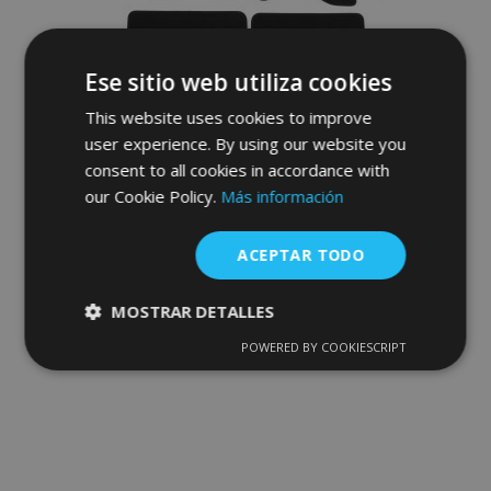
Ese sitio web utiliza cookies
This website uses cookies to improve
user experience. By using our website you
Alfombrillas de coche a medida de
consent to all cookies in accordance with
moqueta para Audi 80 B4 1991-1996 (4
our Cookie Policy.
Más información
piezas)
30,95 €
ACEPTAR TODO
Anadir A La Cesta
MOSTRAR DETALLES
Añadir
POWERED BY COOKIESCRIPT
Cookies
Cookies de
a la
estrictamente
rendimiento
necesarias
Lista
de
Cookies de
Cookies de