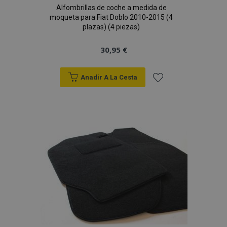
Alfombrillas de coche a medida de
moqueta para Fiat Doblo 2010-2015 (4
plazas) (4 piezas)
30,95 €
Anadir A La Cesta
Añadir
a la
mage-cache-sessid
1
Adobe Inc.
Lista
www.vtvauto.es
de
Deseos