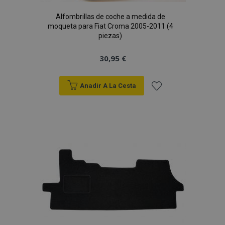
Alfombrillas de coche a medida de
moqueta para Fiat Croma 2005-2011 (4
piezas)
CookieScriptConsent
4 se
CookieScript
30,95 €
www.vtvauto.es
Anadir A La Cesta
Añadir
a la
Lista
de
mage-translation-file-version
S
Adobe Inc.
Deseos
www.vtvauto.es