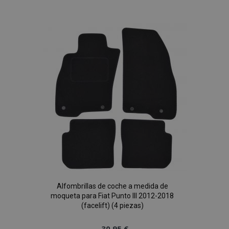
vistas.
a la
_ga_5REJF36KHW
.vtvauto.es
1 año 1 mes
Google
Analytics utiliza
Lista
esta cookie par
mantener el
estado de la
de
sesión.
Deseos
Alfombrillas de coche a medida de
moqueta para Fiat Punto III 2012-2018
(facelift) (4 piezas)
30,95 €