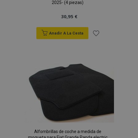
2025- (4 piezas)
30,95 €
Anadir A La Cesta
Añadir
a la
Lista
de
Deseos
Alfombrillas de coche a medida de
moqueta para Fiat Grande Panda electric