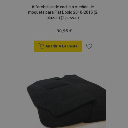
Alfombrillas de coche a medida de
mage-messages
moqueta para Fiat Doblo 2010-2015 (2
1
Adobe Inc.
www.vtvauto.es
plazas) (2 piezas)
30,95 €
Anadir A La Cesta
Añadir
a la
Lista
recently_compared_product_previous
1
Adobe Inc.
www.vtvauto.es
de
Deseos
product_data_storage
1
Adobe Inc.
www.vtvauto.es