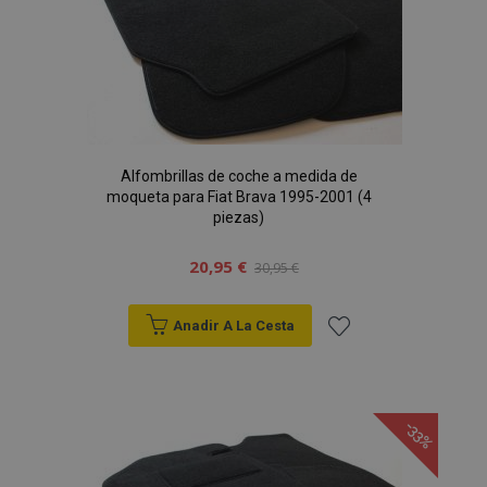
Deseos
Alfombrillas de coche a medida de
moqueta para Fiat Brava 1995-2001 (4
piezas)
20,95 €
30,95 €
Anadir A La Cesta
Añadir
a la
-33%
Lista