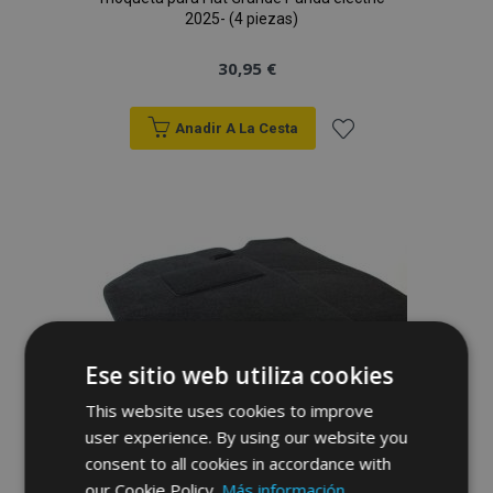
2025- (4 piezas)
30,95 €
Anadir A La Cesta
Añadir
a la
Lista
de
Deseos
Ese sitio web utiliza cookies
This website uses cookies to improve
user experience. By using our website you
consent to all cookies in accordance with
Alfombrillas de coche a medida de
our Cookie Policy.
Más información