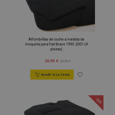
Deseos
Alfombrillas de coche a medida de
moqueta para Fiat Bravo 1995-2001 (4
piezas)
20,95 €
30,95 €
Anadir A La Cesta
Añadir
a la
-33%
Lista
de