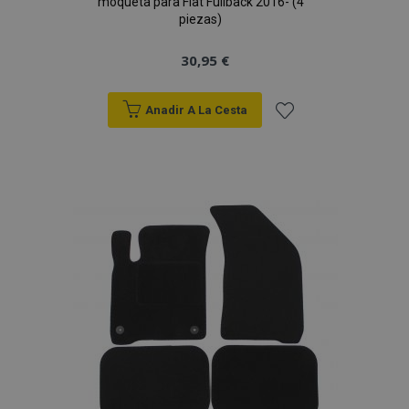
moqueta para Fiat Fullback 2016- (4
piezas)
30,95 €
Anadir A La Cesta
Añadir
a la
Lista
de
Deseos