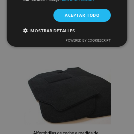
moqueta para Fiat Doblo 2022- (3 piezas)
ACEPTAR TODO
30,95 €
MOSTRAR DETALLES
Anadir A La Cesta
POWERED BY COOKIESCRIPT
Cookies
Cookies de
estrictamente
rendimiento
Añadir
necesarias
a la
Lista
Cookies de
Cookies de
preferencias
funcionalidad
de
Deseos
Cookies estrictamente necesarias
Cookies de rendimiento
Alfombrillas de coche a medida de