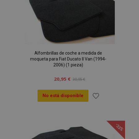
de
Deseos
Alfombrillas de coche a medida de
moqueta para Fiat Ducato II Van (1994-
2006) (1 pieza)
20,95 €
30,95 €
No está disponible
Añadir
a la
-33%
Lista