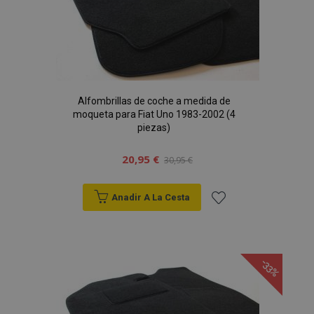
Alfombrillas de coche a medida de
moqueta para Fiat Uno 1983-2002 (4
piezas)
20,95 €
30,95 €
Anadir A La Cesta
Añadir
a la
-33%
Lista
de