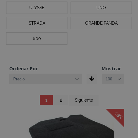
ULYSSE
UNO
STRADA
GRANDE PANDA
600
Ordenar Por
Mostrar
Página
Actualmente
Página
Página
1
2
Siguiente
estás
leyendo
página
-33%