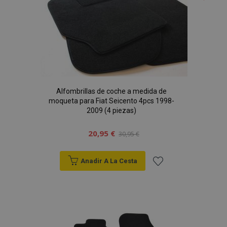
de
Deseos
Alfombrillas de coche a medida de
moqueta para Fiat Seicento 4pcs 1998-
2009 (4 piezas)
20,95 €
30,95 €
Anadir A La Cesta
Añadir
a la
Lista