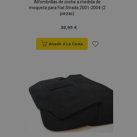
Alfombrillas de coche a medida de
moqueta para Fiat Strada 2001-2004 (2
PHPSESSID
59 
PHP.net
piezas)
49 s
.vtvauto.es
Política de Privacidad de Google
30,95 €
Anadir A La Cesta
Añadir
a la
Lista
de
Deseos
X-Magento-Vary
59 
Adobe Inc.
58 s
www.vtvauto.es