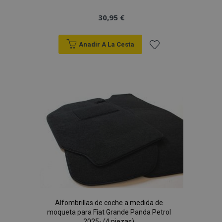
30,95 €
Anadir A La Cesta
Añadir
a la
Lista
de
Deseos
Alfombrillas de coche a medida de
moqueta para Fiat Grande Panda Petrol
2025- (4 piezas)