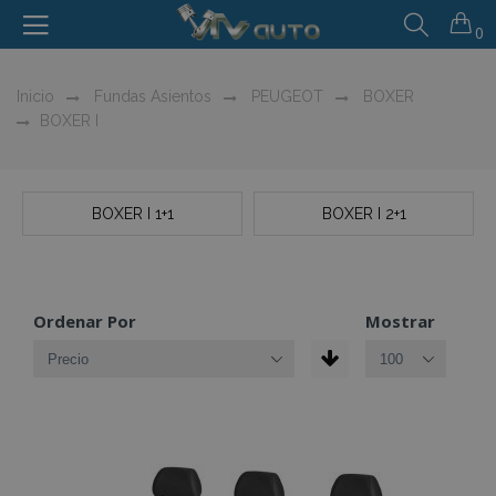
0
Inicio
Fundas Asientos
PEUGEOT
BOXER
BOXER I
BOXER I 1+1
BOXER I 2+1
Ordenar Por
Mostrar