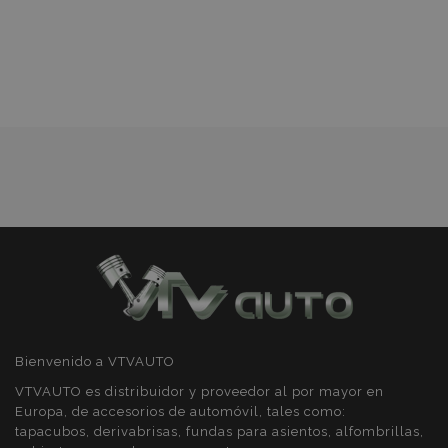
a la
Lista
de
Deseos
Bienvenido a VTVAUTO
VTVAUTO es distribuidor y proveedor al por mayor en
Europa, de accesorios de automóvil, tales como:
tapacubos, derivabrisas, fundas para asientos, alfombrillas,