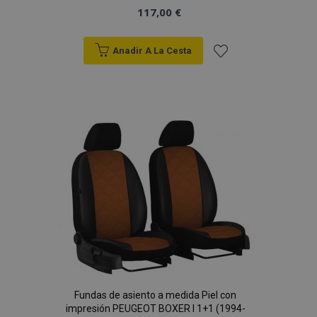
117,00 €
mage-cache-sessid
1
Adobe Inc.
www.vtvauto.es
Anadir A La Cesta
Añadir
a la
Lista
de
Deseos
mage-messages
1
Adobe Inc.
www.vtvauto.es
Fundas de asiento a medida Piel con
impresión PEUGEOT BOXER I 1+1 (1994-