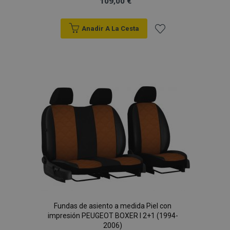
109,00 €
Anadir A La Cesta
Añadir
a la
Lista
de
X-Magento-Vary
59 
Adobe Inc.
58 s
www.vtvauto.es
Deseos
Fundas de asiento a medida Piel con
impresión PEUGEOT BOXER I 2+1 (1994-
2006)