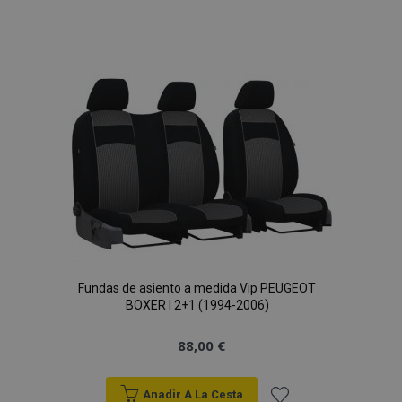
Añadir
a la
Lista
de
Deseos
Fundas de asiento a medida Vip PEUGEOT
BOXER I 2+1 (1994-2006)
88,00 €
Anadir A La Cesta