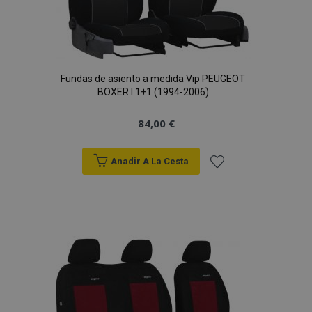
Fundas de asiento a medida Vip PEUGEOT
BOXER I 1+1 (1994-2006)
84,00 €
Anadir A La Cesta
Añadir
a la
Lista
de
Deseos