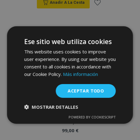
Anadir A La Cesta
Añadir
a la
Lista
Ese sitio web utiliza cookies
de
This website uses cookies to improve
user experience. By using our website you
Deseos
consent to all cookies in accordance with
our Cookie Policy.
Más información
ACEPTAR TODO
MOSTRAR DETALLES
Fundas de asiento a medida de Piel
STANDARD PEUGEOT BOXER I 1+1 (1994-
POWERED BY COOKIESCRIPT
Cookies
Cookies de
2006)
estrictamente
rendimiento
necesarias
99,00 €